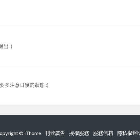
 :)
要多注意日後的狀態 :)
right ©
iThome
刊登廣告
授權服務
服務信箱
隱私權聲