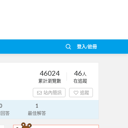
登入/註冊
46024
46
人
累計瀏覽數
在追蹤
站內簡訊
追蹤
0
1
請回答
最佳解答