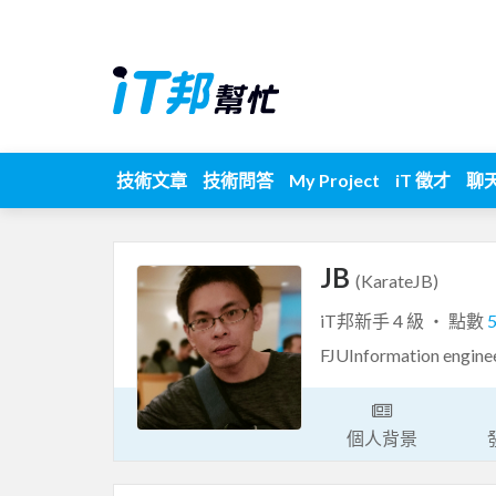
技術文章
技術問答
My Project
iT 徵才
聊
JB
(KarateJB)
iT邦新手 4 級 ‧ 點數
FJUInformation engine
個人背景