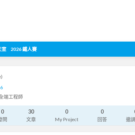
天室
2026 鐵人賽
e)
86
dio全端工程師
0
30
0
0
發問
文章
My Project
回答
邀