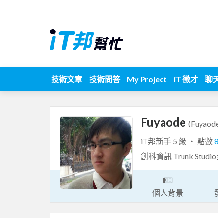
技術文章
技術問答
My Project
iT 徵才
聊
Fuyaode
(Fuyaod
iT邦新手 5 級 ‧ 點數
創科資訊 Trunk Stu
個人背景