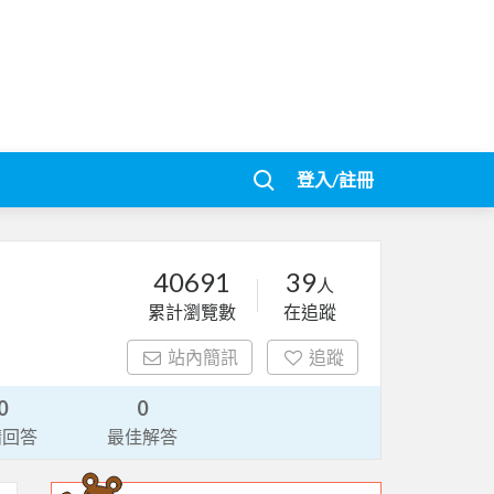
登入/註冊
40691
39
人
累計瀏覽數
在追蹤
站內簡訊
追蹤
0
0
請回答
最佳解答