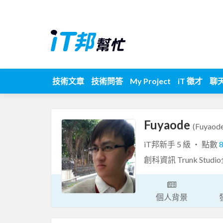
技術文章
技術問答
My Project
iT 徵才
聊
Fuyaode
(Fuyaod
iT邦新手 5 級 ‧ 點數
創科資訊 Trunk Stu
個人背景