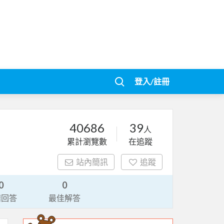
登入/註冊
40686
39
人
累計瀏覽數
在追蹤
站內簡訊
追蹤
0
0
請回答
最佳解答