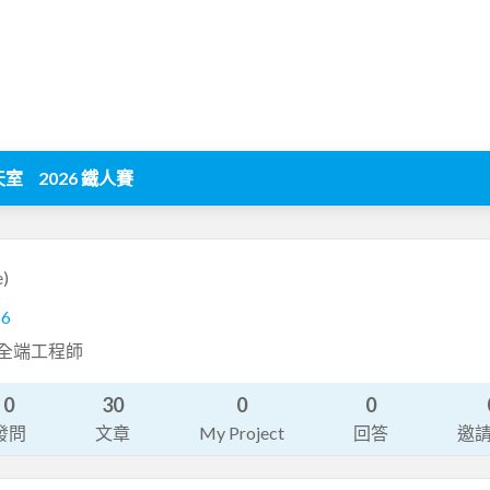
天室
2026 鐵人賽
e)
86
dio全端工程師
0
30
0
0
發問
文章
My Project
回答
邀