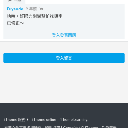
Fuyaode
9 年前
哈哈，好眼力謝謝幫忙找錯字
已修正～
登入發表回應
登入留言
iThome 服務
iThome online
iThome Learning
電週文化事業版權所有、轉載必究 | Copyright © iThome
刊登廣告