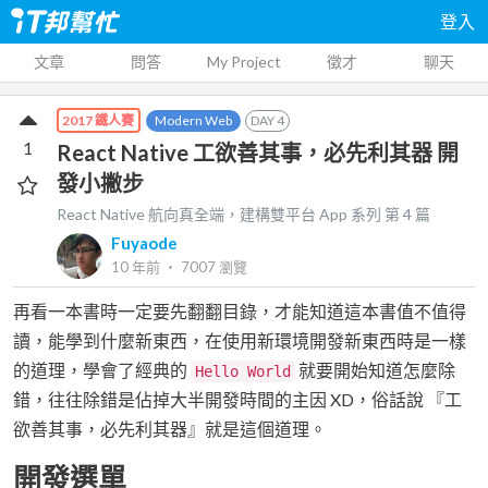
登入
文章
問答
My Project
徵才
聊天
Modern Web
DAY
4
2017 鐵人賽
1
React Native 工欲善其事，必先利其器 開
發小撇步
React Native 航向真全端，建構雙平台 App
系列 第
4
篇
Fuyaode
10 年前
‧
7007
瀏覽
再看一本書時一定要先翻翻目錄，才能知道這本書值不值得
讀，能學到什麼新東西，在使用新環境開發新東西時是一樣
的道理，學會了經典的
就要開始知道怎麼除
Hello World
錯，往往除錯是佔掉大半開發時間的主因 XD，俗話說 『工
欲善其事，必先利其器』就是這個道理。
開發選單