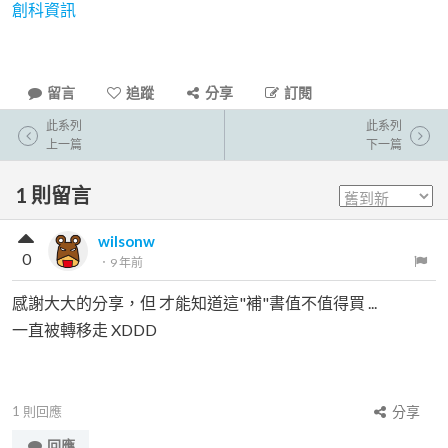
創科資訊
留言
追蹤
分享
訂閱
此系列
此系列
上一篇
下一篇
1
則留言
wilsonw
0
．
9 年前
感謝大大的分享，但 才能知道這"補"書值不值得買 ...
一直被轉移走 XDDD
1
則回應
分享
回應