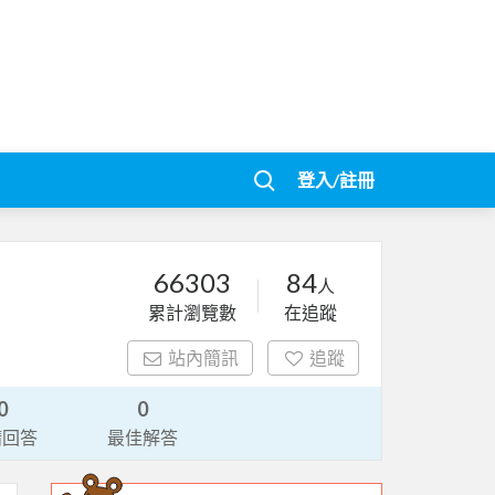
登入/註冊
66303
84
人
累計瀏覽數
在追蹤
站內簡訊
追蹤
0
0
請回答
最佳解答