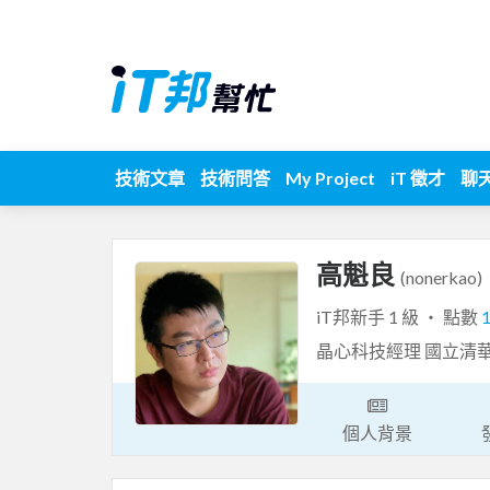
技術文章
技術問答
My Project
iT 徵才
聊
高魁良
(nonerkao)
iT邦新手 1 級 ‧ 點數
晶心科技經理 國立清
個人背景