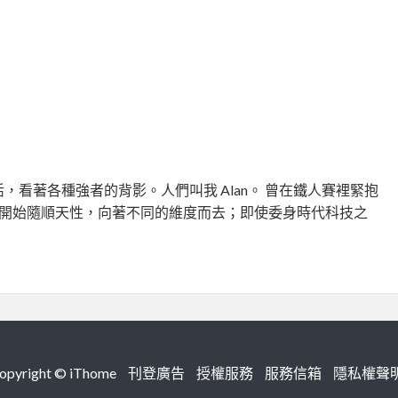
看著各種強者的背影。人們叫我 Alan。 曾在鐵人賽裡緊抱
啜飲。現在開始隨順天性，向著不同的維度而去；即使委身時代科技之
right ©
iThome
刊登廣告
授權服務
服務信箱
隱私權聲