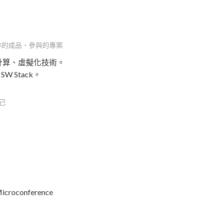
作的成品、參與的專案
計算、虛擬化技術。
W Stack。
己
Microconference