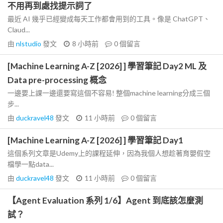
不用再到處找提示詞了
最近 AI 幾乎已經變成每天工作都會用到的工具。像是 ChatGPT、
Claud...
由
nlstudio
發文
8 小時前
0
個留言
[Machine Learning A-Z [2026] ] 學習筆記 Day2 ML 及
Data pre-processing 概念
一邊要上課一邊還要寫這個不容易! 整個machine learning分成三個
步...
由
duckravel48
發文
11 小時前
0
個留言
[Machine Learning A-Z [2026] ] 學習筆記 Day1
這個系列文章是Udemy上的課程延伸，因為我個人想趁著育嬰假空
檔學一點data...
由
duckravel48
發文
11 小時前
0
個留言
【Agent Evaluation 系列 1/6】Agent 到底該怎麼測
試？