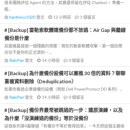
很多團隊評估 Agent 的方法，其實還停留在評估 Chatbot。 準備一
組...
由
hardness1020
發文
12 小時前
1
個留言
# [Backup] 當勒索軟體連備份都不放過：Air Gap 與離線
備份是什麼
前面幾篇提過一個殘酷的現實：現在的勒索軟體攻擊，第一個目標
往往不是你的正式資料，...
由
RainPan
發文
14 小時前
0
個留言
# [Backup] 為什麼備份設備可以塞進 30 倍的資料？聊聊
重複資料刪除（Deduplication）
如果你看過企業級備份設備（例如 Dell PowerProtect DD 系列）...
由
RainPan
發文
14 小時前
0
個留言
# [Backup] 備份界最常被跳過的一步：還原演練，以及
為什麼「沒演練過的備份」等於沒備份
這個系列第4篇聊過「有備份不等於救得回來」，今天把這個主題收