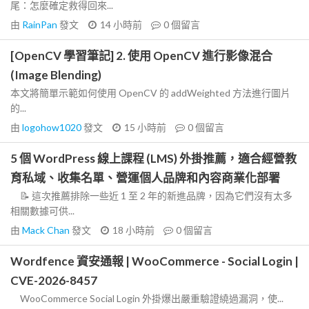
尾：怎麼確定救得回來...
由
RainPan
發文
14 小時前
0
個留言
[OpenCV 學習筆記] 2. 使用 OpenCV 進行影像混合
(Image Blending)
本文將簡單示範如何使用 OpenCV 的 addWeighted 方法進行圖片
的...
由
logohow1020
發文
15 小時前
0
個留言
5 個 WordPress 線上課程 (LMS) 外掛推薦，適合經營教
育私域、收集名單、營運個人品牌和內容商業化部署
📝 這次推薦排除一些近 1 至 2 年的新進品牌，因為它們沒有太多
相關數據可供...
由
Mack Chan
發文
18 小時前
0
個留言
Wordfence 資安通報 | WooCommerce - Social Login |
CVE-2026-8457
WooCommerce Social Login 外掛爆出嚴重驗證繞過漏洞，使...