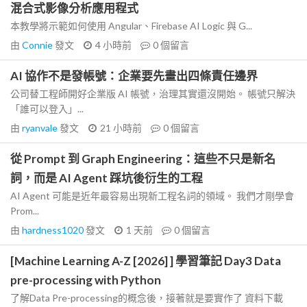
混合式影像分析應用程式
本教學將示範如何使用 Angular、Firebase AI Logic 與 G...
由
Connie
發文
4 小時前
0
個留言
AI 協作不是發帳號：企業要先畫出四條責任邊界
公司替工程師開好企業版 AI 帳號，治理其實還沒開始。 帳號只解決
「誰可以登入」...
由
ryanvale
發文
21 小時前
0
個留言
從 Prompt 到 Graph Engineering：這些不只是新名
詞，而是 AI Agent 踩坑後衍生的工程
AI Agent 可能是近年最容易出現新工程名詞的領域。 我們才剛學會
Prom...
由
hardness1020
發文
1 天前
0
個留言
[Machine Learning A-Z [2026] ] 學習筆記 Day3 Data
pre-processing with Python
了解Data Pre-processing的概念後，接著就是要實作了 資料下載