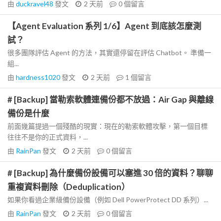
由
duckravel48
發文
2 天前
0
個留言
【Agent Evaluation 系列 1/6】Agent 到底該怎麼測
試？
很多團隊評估 Agent 的方法，其實還停留在評估 Chatbot。 準備一
組...
由
hardness1020
發文
2 天前
1
個留言
# [Backup] 當勒索軟體連備份都不放過：Air Gap 與離線
備份是什麼
前面幾篇提過一個殘酷的現實：現在的勒索軟體攻擊，第一個目標
往往不是你的正式資料，...
由
RainPan
發文
2 天前
0
個留言
# [Backup] 為什麼備份設備可以塞進 30 倍的資料？聊聊
重複資料刪除（Deduplication）
如果你看過企業級備份設備（例如 Dell PowerProtect DD 系列）...
由
RainPan
發文
2 天前
0
個留言