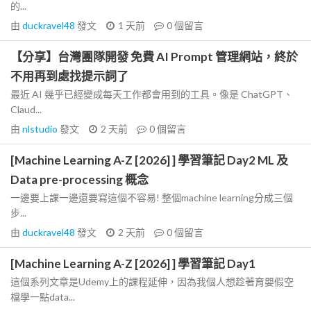
的...
由
duckravel48
發文
1 天前
0
個留言
【分享】台灣團隊開發 免費 AI Prompt 管理網站，終於
不用再到處找提示詞了
最近 AI 幾乎已經變成每天工作都會用到的工具。像是 ChatGPT、
Claud...
由
nlstudio
發文
2 天前
0
個留言
[Machine Learning A-Z [2026] ] 學習筆記 Day2 ML 及
Data pre-processing 概念
一邊要上課一邊還要寫這個不容易! 整個machine learning分成三個
步...
由
duckravel48
發文
2 天前
0
個留言
[Machine Learning A-Z [2026] ] 學習筆記 Day1
這個系列文章是Udemy上的課程延伸，因為我個人想趁著育嬰假空
檔學一點data...