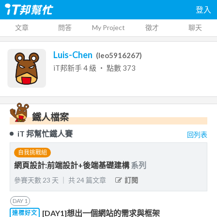
登入
文章
問答
My Project
徵才
聊天
Luis-Chen
(
leo5916267
)
iT邦新手
4
級 ‧ 點數
373
鐵人檔案
iT 邦幫忙鐵人賽
回列表
自我挑戰組
網頁設計:前端設計+後端基礎建構
系列
參賽天數
23
天
｜
共
24
篇文章
訂閱
DAY
1
[DAY1]想出一個網站的需求與框架
達標好文