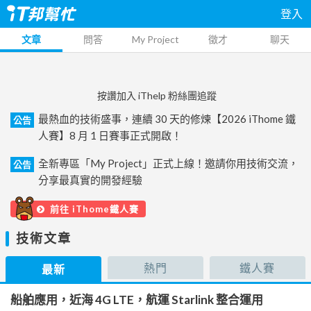
登入
文章
問答
My Project
徵才
聊天
按讚加入 iThelp 粉絲團追蹤
最熱血的技術盛事，連續 30 天的修煉【2026 iThome 鐵
公告
人賽】8 月 1 日賽事正式開啟！
全新專區「My Project」正式上線！邀請你用技術交流，
公告
分享最真實的開發經驗
前往 iThome鐵人賽
技術文章
熱門
鐵人賽
最新
船舶應用，近海 4G LTE，航運 Starlink 整合運用