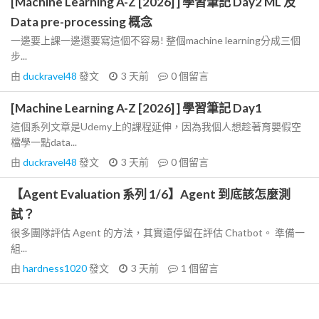
[Machine Learning A-Z [2026] ] 學習筆記 Day2 ML 及
Data pre-processing 概念
一邊要上課一邊還要寫這個不容易! 整個machine learning分成三個
步...
由
duckravel48
發文
3 天前
0
個留言
[Machine Learning A-Z [2026] ] 學習筆記 Day1
這個系列文章是Udemy上的課程延伸，因為我個人想趁著育嬰假空
檔學一點data...
由
duckravel48
發文
3 天前
0
個留言
【Agent Evaluation 系列 1/6】Agent 到底該怎麼測
試？
很多團隊評估 Agent 的方法，其實還停留在評估 Chatbot。 準備一
組...
由
hardness1020
發文
3 天前
1
個留言