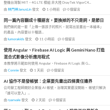
整機台灣製 MIT，4G LTE 模組 非大陸 DrayTek VigorC4...
由
林門神JanusLin
發文
1 小時前
0
個留言
同一篇內容翻成十種語言，要換掉的不只是詞，是節日
我們做的是一套「上傳一張孩子的照片，就寫出並畫出一本繪本」
的產品，內容要以十種語...
由
lumorakids
發文
11 小時前
0
個留言
使用 Angular、Firebase AI Logic 與 Gemini Nano 打造
混合式影像分析應用程式
本教學將示範如何使用 Angular、Firebase AI Logic 與 G...
由
Connie
發文
1 天前
0
個留言
AI 協作不是發帳號：企業要先畫出四條責任邊界
公司替工程師開好企業版 AI 帳號，治理其實還沒開始。 帳號只解決
「誰可以登入」...
由
ryanvale
發文
2 天前
0
個留言