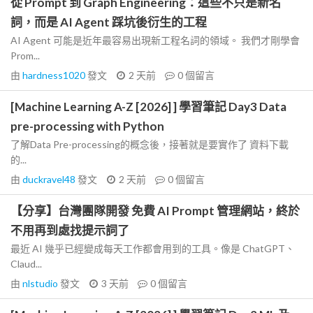
從 Prompt 到 Graph Engineering：這些不只是新名
詞，而是 AI Agent 踩坑後衍生的工程
AI Agent 可能是近年最容易出現新工程名詞的領域。 我們才剛學會
Prom...
由
hardness1020
發文
2 天前
0
個留言
[Machine Learning A-Z [2026] ] 學習筆記 Day3 Data
pre-processing with Python
了解Data Pre-processing的概念後，接著就是要實作了 資料下載
的...
由
duckravel48
發文
2 天前
0
個留言
【分享】台灣團隊開發 免費 AI Prompt 管理網站，終於
不用再到處找提示詞了
最近 AI 幾乎已經變成每天工作都會用到的工具。像是 ChatGPT、
Claud...
由
nlstudio
發文
3 天前
0
個留言