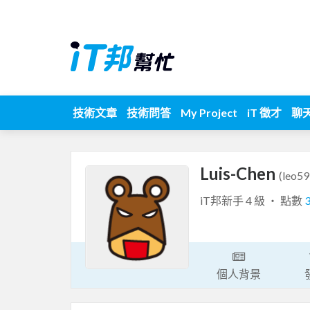
技術文章
技術問答
My Project
iT 徵才
聊
Luis-Chen
(leo5
iT邦新手 4 級 ‧ 點數
個人背景