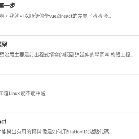
的第一步
我就可以順便偷學vue跟react的差異了哈哈 今...
框架
沒尾主要是訂出程式撰寫的範圍 這延伸的學問叫 軟體工程...
道Linux 能不能相通
ct
有用的資料 像是如何用StationID(站點代碼...