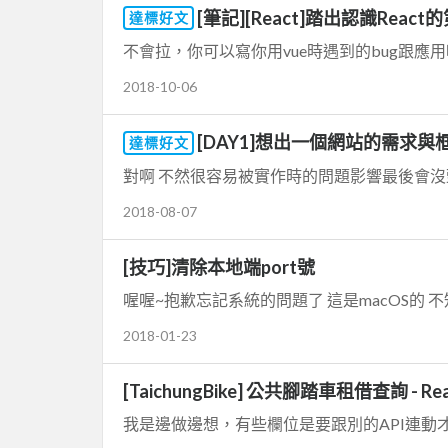
[筆記][React]踏出認識React
達標好文
不會拉，你可以寫你用vue時遇到的bug跟應用啊，
2018-10-06
[DAY1]想出一個網站的需求與
達標好文
對啊 不然很容易被實作時的問題影響最後會沒頭
2018-08-07
[技巧]清除本地端port號
喔喔~抱歉忘記系統的問題了 這是macOS的 不知
2018-01-23
[TaichungBike] 公共腳踏車租借查詢 - Rea
我是邊做邊想，有些欄位是要跟別的API連動才能撈出