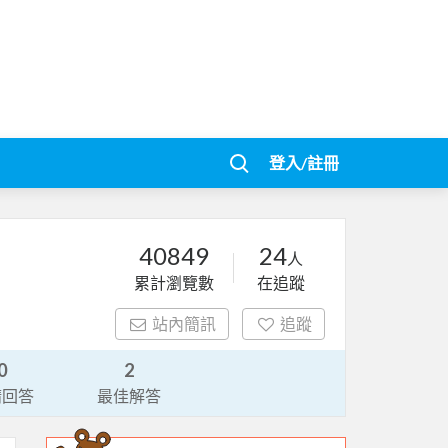
登入/註冊
40849
24
人
累計瀏覽數
在追蹤
站內簡訊
追蹤
0
2
請回答
最佳解答