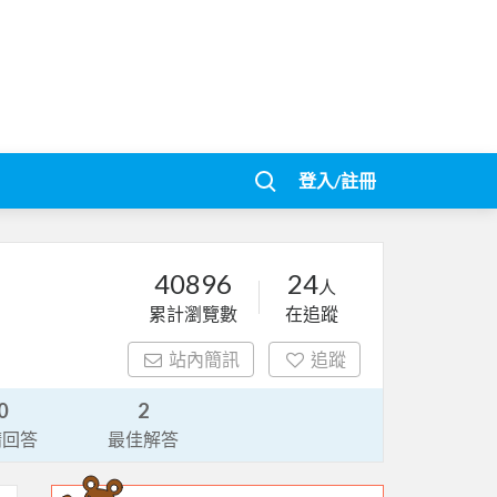
登入/註冊
40896
24
人
累計瀏覽數
在追蹤
站內簡訊
追蹤
0
2
請回答
最佳解答