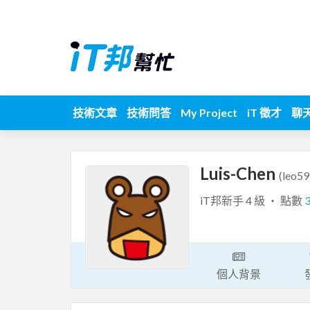
技術文章
技術問答
My Project
iT 徵才
聊
Luis-Chen
(leo5
iT邦新手 4 級 ‧ 點數
個人背景