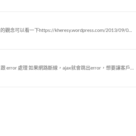
如果要解決預覽跟base64 下面這篇的觀念可以看一下https://kheresy.wordpress.com/2013/09/02/some-method-...
聽起來很像是在問說 ajax的success 跟 error 處理 如果網路斷線，ajax就會跳出error，想要讓客戶知道error就在error 寫資訊顯示...