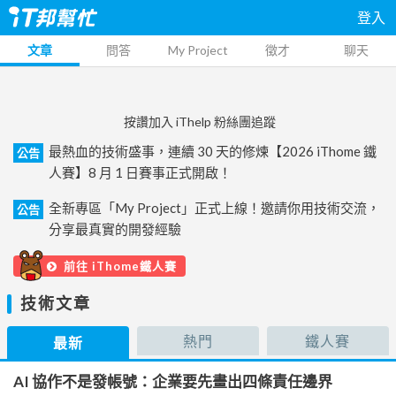
登入
文章
問答
My Project
徵才
聊天
按讚加入 iThelp 粉絲團追蹤
最熱血的技術盛事，連續 30 天的修煉【2026 iThome 鐵
公告
人賽】8 月 1 日賽事正式開啟！
全新專區「My Project」正式上線！邀請你用技術交流，
公告
分享最真實的開發經驗
前往 iThome鐵人賽
技術文章
熱門
鐵人賽
最新
AI 協作不是發帳號：企業要先畫出四條責任邊界