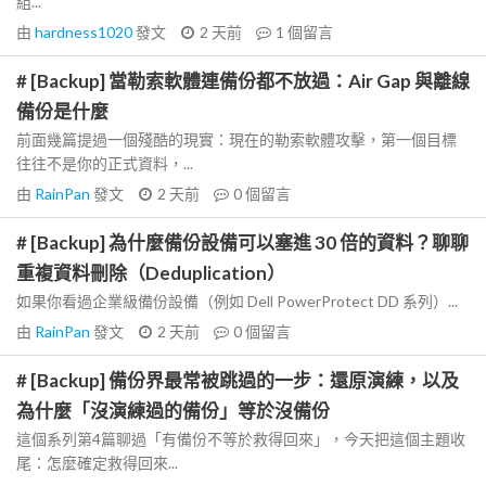
組...
由
hardness1020
發文
2 天前
1
個留言
# [Backup] 當勒索軟體連備份都不放過：Air Gap 與離線
備份是什麼
前面幾篇提過一個殘酷的現實：現在的勒索軟體攻擊，第一個目標
往往不是你的正式資料，...
由
RainPan
發文
2 天前
0
個留言
# [Backup] 為什麼備份設備可以塞進 30 倍的資料？聊聊
重複資料刪除（Deduplication）
如果你看過企業級備份設備（例如 Dell PowerProtect DD 系列）...
由
RainPan
發文
2 天前
0
個留言
# [Backup] 備份界最常被跳過的一步：還原演練，以及
為什麼「沒演練過的備份」等於沒備份
這個系列第4篇聊過「有備份不等於救得回來」，今天把這個主題收
尾：怎麼確定救得回來...