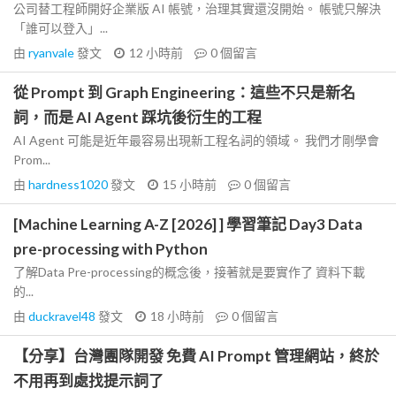
公司替工程師開好企業版 AI 帳號，治理其實還沒開始。 帳號只解決
「誰可以登入」...
由
ryanvale
發文
12 小時前
0
個留言
從 Prompt 到 Graph Engineering：這些不只是新名
詞，而是 AI Agent 踩坑後衍生的工程
AI Agent 可能是近年最容易出現新工程名詞的領域。 我們才剛學會
Prom...
由
hardness1020
發文
15 小時前
0
個留言
[Machine Learning A-Z [2026] ] 學習筆記 Day3 Data
pre-processing with Python
了解Data Pre-processing的概念後，接著就是要實作了 資料下載
的...
由
duckravel48
發文
18 小時前
0
個留言
【分享】台灣團隊開發 免費 AI Prompt 管理網站，終於
不用再到處找提示詞了