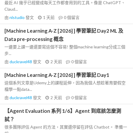
最近 AI 幾乎已經變成每天工作都會用到的工具。像是 ChatGPT、
Claud...
由
nlstudio
發文
1 天前
0
個留言
[Machine Learning A-Z [2026] ] 學習筆記 Day2 ML 及
Data pre-processing 概念
一邊要上課一邊還要寫這個不容易! 整個machine learning分成三個
步...
由
duckravel48
發文
2 天前
0
個留言
[Machine Learning A-Z [2026] ] 學習筆記 Day1
這個系列文章是Udemy上的課程延伸，因為我個人想趁著育嬰假空
檔學一點data...
由
duckravel48
發文
2 天前
0
個留言
【Agent Evaluation 系列 1/6】Agent 到底該怎麼測
試？
很多團隊評估 Agent 的方法，其實還停留在評估 Chatbot。 準備一