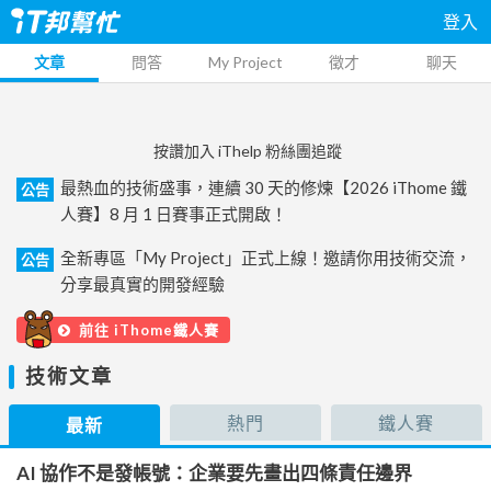
登入
文章
問答
My Project
徵才
聊天
按讚加入 iThelp 粉絲團追蹤
最熱血的技術盛事，連續 30 天的修煉【2026 iThome 鐵
公告
人賽】8 月 1 日賽事正式開啟！
全新專區「My Project」正式上線！邀請你用技術交流，
公告
分享最真實的開發經驗
前往 iThome鐵人賽
技術文章
熱門
鐵人賽
最新
AI 協作不是發帳號：企業要先畫出四條責任邊界