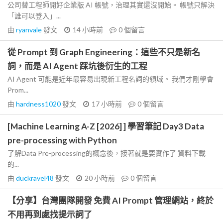
公司替工程師開好企業版 AI 帳號，治理其實還沒開始。 帳號只解決
「誰可以登入」...
由
ryanvale
發文
14 小時前
0
個留言
從 Prompt 到 Graph Engineering：這些不只是新名
詞，而是 AI Agent 踩坑後衍生的工程
AI Agent 可能是近年最容易出現新工程名詞的領域。 我們才剛學會
Prom...
由
hardness1020
發文
17 小時前
0
個留言
[Machine Learning A-Z [2026] ] 學習筆記 Day3 Data
pre-processing with Python
了解Data Pre-processing的概念後，接著就是要實作了 資料下載
的...
由
duckravel48
發文
20 小時前
0
個留言
【分享】台灣團隊開發 免費 AI Prompt 管理網站，終於
不用再到處找提示詞了