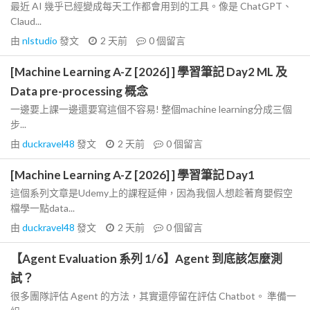
最近 AI 幾乎已經變成每天工作都會用到的工具。像是 ChatGPT、
Claud...
由
nlstudio
發文
2 天前
0
個留言
[Machine Learning A-Z [2026] ] 學習筆記 Day2 ML 及
Data pre-processing 概念
一邊要上課一邊還要寫這個不容易! 整個machine learning分成三個
步...
由
duckravel48
發文
2 天前
0
個留言
[Machine Learning A-Z [2026] ] 學習筆記 Day1
這個系列文章是Udemy上的課程延伸，因為我個人想趁著育嬰假空
檔學一點data...
由
duckravel48
發文
2 天前
0
個留言
【Agent Evaluation 系列 1/6】Agent 到底該怎麼測
試？
很多團隊評估 Agent 的方法，其實還停留在評估 Chatbot。 準備一