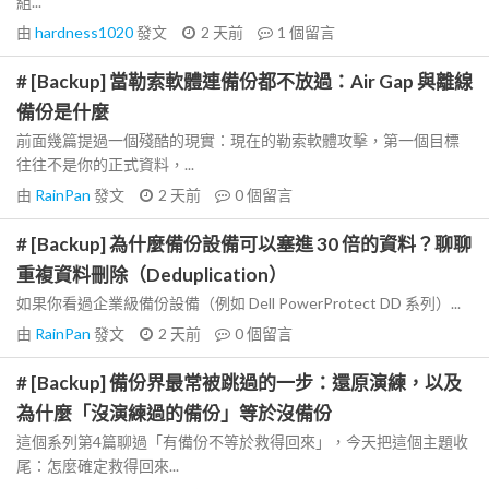
組...
由
hardness1020
發文
2 天前
1
個留言
# [Backup] 當勒索軟體連備份都不放過：Air Gap 與離線
備份是什麼
前面幾篇提過一個殘酷的現實：現在的勒索軟體攻擊，第一個目標
往往不是你的正式資料，...
由
RainPan
發文
2 天前
0
個留言
# [Backup] 為什麼備份設備可以塞進 30 倍的資料？聊聊
重複資料刪除（Deduplication）
如果你看過企業級備份設備（例如 Dell PowerProtect DD 系列）...
由
RainPan
發文
2 天前
0
個留言
# [Backup] 備份界最常被跳過的一步：還原演練，以及
為什麼「沒演練過的備份」等於沒備份
這個系列第4篇聊過「有備份不等於救得回來」，今天把這個主題收
尾：怎麼確定救得回來...