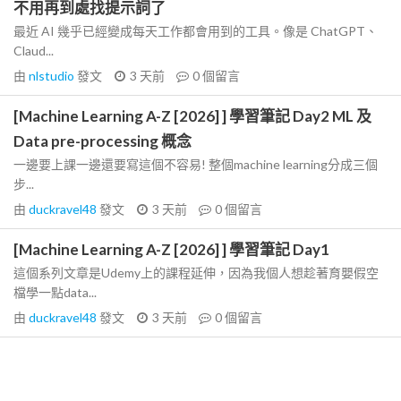
不用再到處找提示詞了
最近 AI 幾乎已經變成每天工作都會用到的工具。像是 ChatGPT、
Claud...
由
nlstudio
發文
3 天前
0
個留言
[Machine Learning A-Z [2026] ] 學習筆記 Day2 ML 及
Data pre-processing 概念
一邊要上課一邊還要寫這個不容易! 整個machine learning分成三個
步...
由
duckravel48
發文
3 天前
0
個留言
[Machine Learning A-Z [2026] ] 學習筆記 Day1
這個系列文章是Udemy上的課程延伸，因為我個人想趁著育嬰假空
檔學一點data...
由
duckravel48
發文
3 天前
0
個留言