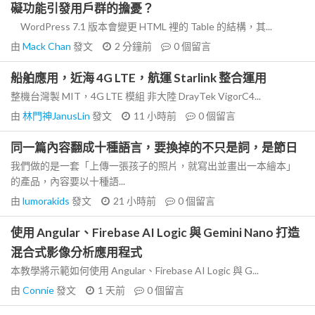
礙功能引發用戶群的擔憂？
WordPress 7.1 版本會變更 HTML 裡的 Table 的結構，其...
由
Mack Chan
發文
2 分鐘前
0
個留言
船舶應用，近海 4G LTE，航運 Starlink 整合運用
整機台灣製 MIT，4G LTE 模組 非大陸 DrayTek VigorC4...
由
林門神JanusLin
發文
11 小時前
0
個留言
同一篇內容翻成十種語言，要換掉的不只是詞，是節日
我們做的是一套「上傳一張孩子的照片，就寫出並畫出一本繪本」
的產品，內容要以十種語...
由
lumorakids
發文
21 小時前
0
個留言
使用 Angular、Firebase AI Logic 與 Gemini Nano 打造
混合式影像分析應用程式
本教學將示範如何使用 Angular、Firebase AI Logic 與 G...
由
Connie
發文
1 天前
0
個留言