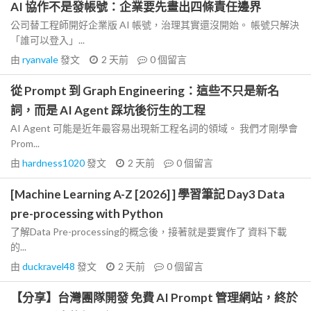
AI 協作不是發帳號：企業要先畫出四條責任邊界
公司替工程師開好企業版 AI 帳號，治理其實還沒開始。 帳號只解決
「誰可以登入」...
由
ryanvale
發文
2 天前
0
個留言
從 Prompt 到 Graph Engineering：這些不只是新名
詞，而是 AI Agent 踩坑後衍生的工程
AI Agent 可能是近年最容易出現新工程名詞的領域。 我們才剛學會
Prom...
由
hardness1020
發文
2 天前
0
個留言
[Machine Learning A-Z [2026] ] 學習筆記 Day3 Data
pre-processing with Python
了解Data Pre-processing的概念後，接著就是要實作了 資料下載
的...
由
duckravel48
發文
2 天前
0
個留言
【分享】台灣團隊開發 免費 AI Prompt 管理網站，終於