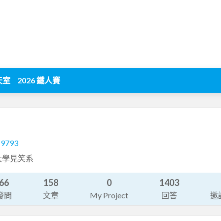
天室
2026 鐵人賽
19793
大學見笑系
66
158
0
1403
發問
文章
My Project
回答
邀