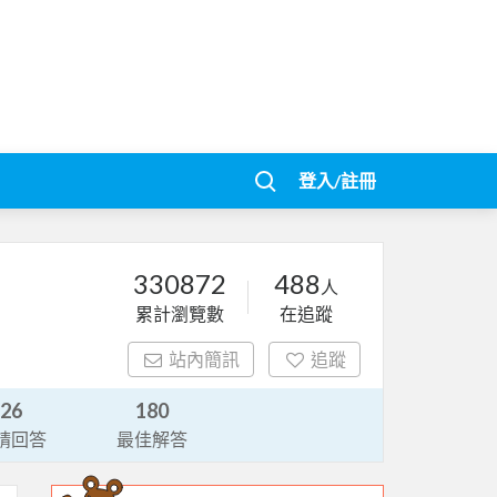
登入/註冊
330872
488
人
累計瀏覽數
在追蹤
站內簡訊
追蹤
26
180
請回答
最佳解答