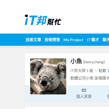
技術文章
技術問答
My Project
iT 徵才
聊
小魚
(henrychang)
iT邦大師 1 級 ‧ 點數
軟體公司小魚 家裡蹲
個人背景