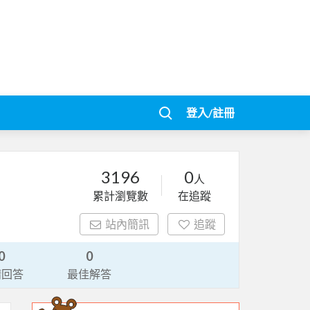
登入/註冊
3196
0
人
累計瀏覽數
在追蹤
站內簡訊
追蹤
0
0
請回答
最佳解答