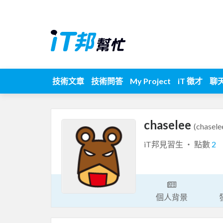
技術文章
技術問答
My Project
iT 徵才
聊
chaselee
(chasele
iT邦見習生 ‧ 點數
2
個人背景