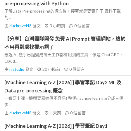
pre-processing with Python
了解Data Pre-processing的概念後，接著就是要實作了 資料下載
的...
由
duckravel48
發文
3 小時前
0
個留言
【分享】台灣團隊開發 免費 AI Prompt 管理網站，終於
不用再到處找提示詞了
最近 AI 幾乎已經變成每天工作都會用到的工具。像是 ChatGPT、
Claud...
由
nlstudio
發文
20 小時前
0
個留言
[Machine Learning A-Z [2026] ] 學習筆記 Day2 ML 及
Data pre-processing 概念
一邊要上課一邊還要寫這個不容易! 整個machine learning分成三個
步...
由
duckravel48
發文
1 天前
0
個留言
[Machine Learning A-Z [2026] ] 學習筆記 Day1