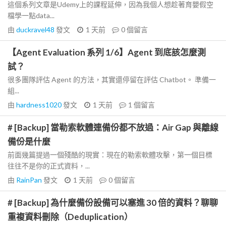
這個系列文章是Udemy上的課程延伸，因為我個人想趁著育嬰假空
檔學一點data...
由
duckravel48
發文
1 天前
0
個留言
【Agent Evaluation 系列 1/6】Agent 到底該怎麼測
試？
很多團隊評估 Agent 的方法，其實還停留在評估 Chatbot。 準備一
組...
由
hardness1020
發文
1 天前
1
個留言
# [Backup] 當勒索軟體連備份都不放過：Air Gap 與離線
備份是什麼
前面幾篇提過一個殘酷的現實：現在的勒索軟體攻擊，第一個目標
往往不是你的正式資料，...
由
RainPan
發文
1 天前
0
個留言
# [Backup] 為什麼備份設備可以塞進 30 倍的資料？聊聊
重複資料刪除（Deduplication）