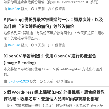
如果你看過企業級備份設備（例如 Dell PowerProtect DD 系列）...
由
RainPan
發文
1 天前
0
個留言
# [Backup] 備份界最常被跳過的一步：還原演練，以及
為什麼「沒演練過的備份」等於沒備份
這個系列第4篇聊過「有備份不等於救得回來」，今天把這個主題收
尾：怎麼確定救得回來...
由
RainPan
發文
1 天前
0
個留言
[OpenCV 學習筆記] 2. 使用 OpenCV 進行影像混合
(Image Blending)
本文將簡單示範如何使用 OpenCV 的 addWeighted 方法進行圖片
的...
由
logohow1020
發文
1 天前
0
個留言
5 個 WordPress 線上課程 (LMS) 外掛推薦，適合經營教
育私域、收集名單、營運個人品牌和內容商業化部署
📝 這次推薦排除一些近 1 至 2 年的新進品牌，因為它們沒有太多