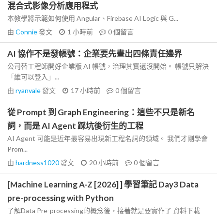
混合式影像分析應用程式
本教學將示範如何使用 Angular、Firebase AI Logic 與 G...
由
Connie
發文
1 小時前
0
個留言
AI 協作不是發帳號：企業要先畫出四條責任邊界
公司替工程師開好企業版 AI 帳號，治理其實還沒開始。 帳號只解決
「誰可以登入」...
由
ryanvale
發文
17 小時前
0
個留言
從 Prompt 到 Graph Engineering：這些不只是新名
詞，而是 AI Agent 踩坑後衍生的工程
AI Agent 可能是近年最容易出現新工程名詞的領域。 我們才剛學會
Prom...
由
hardness1020
發文
20 小時前
0
個留言
[Machine Learning A-Z [2026] ] 學習筆記 Day3 Data
pre-processing with Python
了解Data Pre-processing的概念後，接著就是要實作了 資料下載