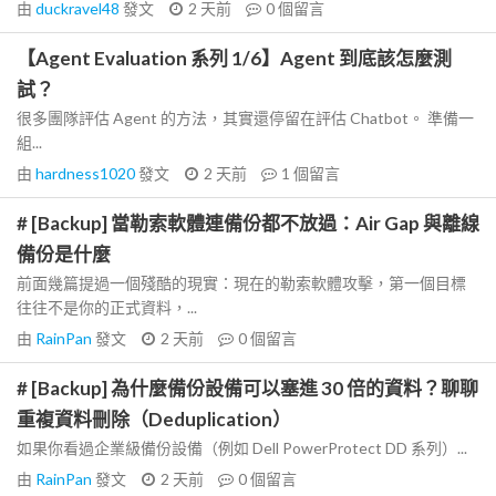
由
duckravel48
發文
2 天前
0
個留言
【Agent Evaluation 系列 1/6】Agent 到底該怎麼測
試？
很多團隊評估 Agent 的方法，其實還停留在評估 Chatbot。 準備一
組...
由
hardness1020
發文
2 天前
1
個留言
# [Backup] 當勒索軟體連備份都不放過：Air Gap 與離線
備份是什麼
前面幾篇提過一個殘酷的現實：現在的勒索軟體攻擊，第一個目標
往往不是你的正式資料，...
由
RainPan
發文
2 天前
0
個留言
# [Backup] 為什麼備份設備可以塞進 30 倍的資料？聊聊
重複資料刪除（Deduplication）
如果你看過企業級備份設備（例如 Dell PowerProtect DD 系列）...
由
RainPan
發文
2 天前
0
個留言