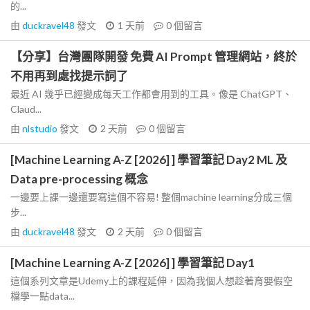
的...
由
duckravel48
發文
1 天前
0
個留言
【分享】台灣團隊開發 免費 AI Prompt 管理網站，終於
不用再到處找提示詞了
最近 AI 幾乎已經變成每天工作都會用到的工具。像是 ChatGPT、
Claud...
由
nlstudio
發文
2 天前
0
個留言
[Machine Learning A-Z [2026] ] 學習筆記 Day2 ML 及
Data pre-processing 概念
一邊要上課一邊還要寫這個不容易! 整個machine learning分成三個
步...
由
duckravel48
發文
2 天前
0
個留言
[Machine Learning A-Z [2026] ] 學習筆記 Day1
這個系列文章是Udemy上的課程延伸，因為我個人想趁著育嬰假空
檔學一點data...