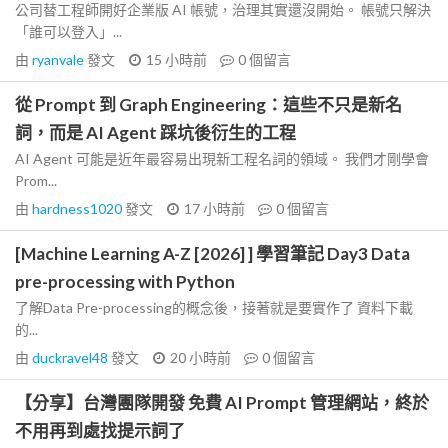
公司替工程師開好企業版 AI 帳號，治理其實還沒開始。 帳號只解決
「誰可以登入」...
由
ryanvale
發文
15 小時前
0
個留言
從 Prompt 到 Graph Engineering：這些不只是新名
詞，而是 AI Agent 踩坑後衍生的工程
AI Agent 可能是近年最容易出現新工程名詞的領域。 我們才剛學會
Prom...
由
hardness1020
發文
17 小時前
0
個留言
[Machine Learning A-Z [2026] ] 學習筆記 Day3 Data
pre-processing with Python
了解Data Pre-processing的概念後，接著就是要實作了 資料下載
的...
由
duckravel48
發文
20 小時前
0
個留言
【分享】台灣團隊開發 免費 AI Prompt 管理網站，終於
不用再到處找提示詞了