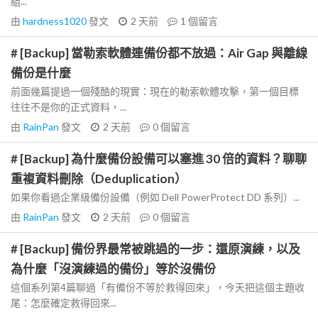
組...
由
hardness1020
發文
2 天前
1
個留言
# [Backup] 當勒索軟體連備份都不放過：Air Gap 與離線
備份是什麼
前面幾篇提過一個殘酷的現實：現在的勒索軟體攻擊，第一個目標
往往不是你的正式資料，...
由
RainPan
發文
2 天前
0
個留言
# [Backup] 為什麼備份設備可以塞進 30 倍的資料？聊聊
重複資料刪除（Deduplication）
如果你看過企業級備份設備（例如 Dell PowerProtect DD 系列）...
由
RainPan
發文
2 天前
0
個留言
# [Backup] 備份界最常被跳過的一步：還原演練，以及
為什麼「沒演練過的備份」等於沒備份
這個系列第4篇聊過「有備份不等於救得回來」，今天把這個主題收
尾：怎麼確定救得回來...