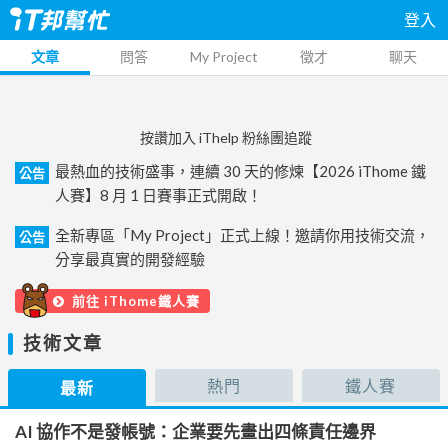
登入
文章
問答
My Project
徵才
聊天
按讚加入 iThelp 粉絲團追蹤
最熱血的技術盛事，連續 30 天的修煉【2026 iThome 鐵
公告
人賽】8 月 1 日賽事正式開啟！
全新專區「My Project」正式上線！邀請你用技術交流，
公告
分享最真實的開發經驗
前往 iThome鐵人賽
技術文章
熱門
鐵人賽
最新
AI 協作不是發帳號：企業要先畫出四條責任邊界