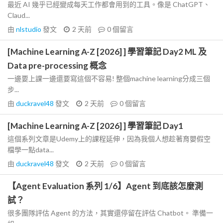
最近 AI 幾乎已經變成每天工作都會用到的工具。像是 ChatGPT、
Claud...
由
nlstudio
發文
2 天前
0
個留言
[Machine Learning A-Z [2026] ] 學習筆記 Day2 ML 及
Data pre-processing 概念
一邊要上課一邊還要寫這個不容易! 整個machine learning分成三個
步...
由
duckravel48
發文
2 天前
0
個留言
[Machine Learning A-Z [2026] ] 學習筆記 Day1
這個系列文章是Udemy上的課程延伸，因為我個人想趁著育嬰假空
檔學一點data...
由
duckravel48
發文
2 天前
0
個留言
【Agent Evaluation 系列 1/6】Agent 到底該怎麼測
試？
很多團隊評估 Agent 的方法，其實還停留在評估 Chatbot。 準備一