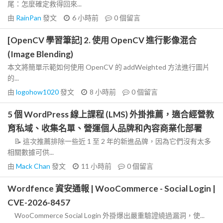
尾：怎麼確定救得回來...
由
RainPan
發文
6 小時前
0
個留言
[OpenCV 學習筆記] 2. 使用 OpenCV 進行影像混合
(Image Blending)
本文將簡單示範如何使用 OpenCV 的 addWeighted 方法進行圖片
的...
由
logohow1020
發文
8 小時前
0
個留言
5 個 WordPress 線上課程 (LMS) 外掛推薦，適合經營教
育私域、收集名單、營運個人品牌和內容商業化部署
📝 這次推薦排除一些近 1 至 2 年的新進品牌，因為它們沒有太多
相關數據可供...
由
Mack Chan
發文
11 小時前
0
個留言
Wordfence 資安通報 | WooCommerce - Social Login |
CVE-2026-8457
WooCommerce Social Login 外掛爆出嚴重驗證繞過漏洞，使...