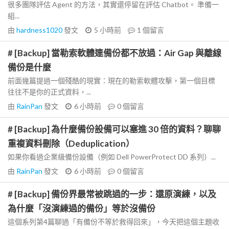
很多團隊評估 Agent 的方法，其實還停留在評估 Chatbot。 準備一
組...
由
hardness1020
發文
5 小時前
1
個留言
# [Backup] 當勒索軟體連備份都不放過：Air Gap 與離線
備份是什麼
前面幾篇提過一個殘酷的現實：現在的勒索軟體攻擊，第一個目標
往往不是你的正式資料，...
由
RainPan
發文
6 小時前
0
個留言
# [Backup] 為什麼備份設備可以塞進 30 倍的資料？聊聊
重複資料刪除（Deduplication）
如果你看過企業級備份設備（例如 Dell PowerProtect DD 系列）...
由
RainPan
發文
6 小時前
0
個留言
# [Backup] 備份界最常被跳過的一步：還原演練，以及
為什麼「沒演練過的備份」等於沒備份
這個系列第4篇聊過「有備份不等於救得回來」，今天把這個主題收