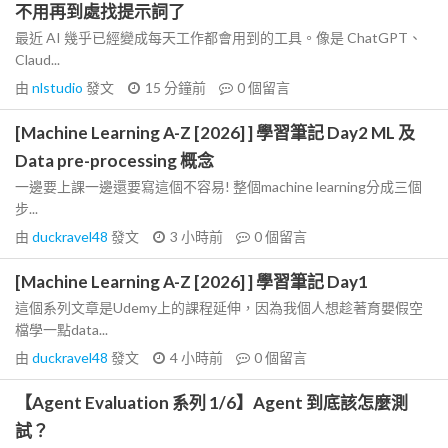
不用再到處找提示詞了
最近 AI 幾乎已經變成每天工作都會用到的工具。像是 ChatGPT、
Claud...
由
nlstudio
發文
15 分鐘前
0
個留言
[Machine Learning A-Z [2026] ] 學習筆記 Day2 ML 及
Data pre-processing 概念
一邊要上課一邊還要寫這個不容易! 整個machine learning分成三個
步...
由
duckravel48
發文
3 小時前
0
個留言
[Machine Learning A-Z [2026] ] 學習筆記 Day1
這個系列文章是Udemy上的課程延伸，因為我個人想趁著育嬰假空
檔學一點data...
由
duckravel48
發文
4 小時前
0
個留言
【Agent Evaluation 系列 1/6】Agent 到底該怎麼測
試？