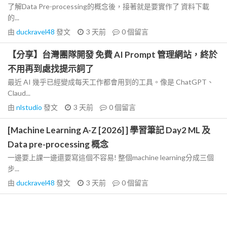
了解Data Pre-processing的概念後，接著就是要實作了 資料下載
的...
由
duckravel48
發文
3 天前
0
個留言
【分享】台灣團隊開發 免費 AI Prompt 管理網站，終於
不用再到處找提示詞了
最近 AI 幾乎已經變成每天工作都會用到的工具。像是 ChatGPT、
Claud...
由
nlstudio
發文
3 天前
0
個留言
[Machine Learning A-Z [2026] ] 學習筆記 Day2 ML 及
Data pre-processing 概念
一邊要上課一邊還要寫這個不容易! 整個machine learning分成三個
步...
由
duckravel48
發文
3 天前
0
個留言