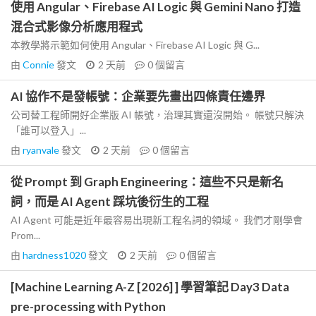
使用 Angular、Firebase AI Logic 與 Gemini Nano 打造
混合式影像分析應用程式
本教學將示範如何使用 Angular、Firebase AI Logic 與 G...
由
Connie
發文
2 天前
0
個留言
AI 協作不是發帳號：企業要先畫出四條責任邊界
公司替工程師開好企業版 AI 帳號，治理其實還沒開始。 帳號只解決
「誰可以登入」...
由
ryanvale
發文
2 天前
0
個留言
從 Prompt 到 Graph Engineering：這些不只是新名
詞，而是 AI Agent 踩坑後衍生的工程
AI Agent 可能是近年最容易出現新工程名詞的領域。 我們才剛學會
Prom...
由
hardness1020
發文
2 天前
0
個留言
[Machine Learning A-Z [2026] ] 學習筆記 Day3 Data
pre-processing with Python