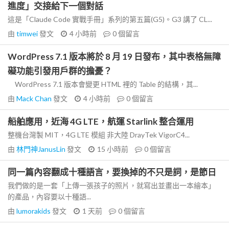
進度」交接給下一個對話
這是「Claude Code 實戰手冊」系列的第五篇(G5)。G3 講了 CL...
由
timwei
發文
4 小時前
0
個留言
WordPress 7.1 版本將於 8 月 19 日發布，其中表格無障
礙功能引發用戶群的擔憂？
WordPress 7.1 版本會變更 HTML 裡的 Table 的結構，其...
由
Mack Chan
發文
4 小時前
0
個留言
船舶應用，近海 4G LTE，航運 Starlink 整合運用
整機台灣製 MIT，4G LTE 模組 非大陸 DrayTek VigorC4...
由
林門神JanusLin
發文
15 小時前
0
個留言
同一篇內容翻成十種語言，要換掉的不只是詞，是節日
我們做的是一套「上傳一張孩子的照片，就寫出並畫出一本繪本」
的產品，內容要以十種語...
由
lumorakids
發文
1 天前
0
個留言