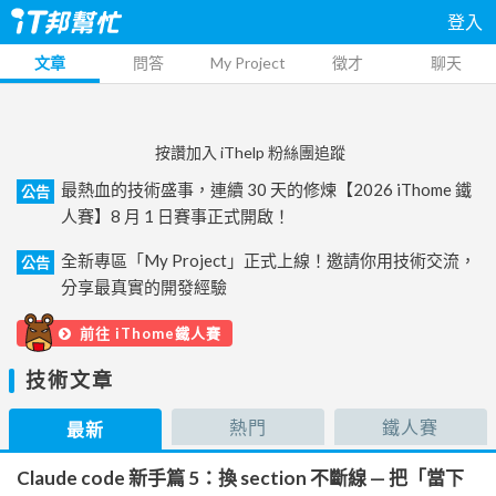
登入
文章
問答
My Project
徵才
聊天
按讚加入 iThelp 粉絲團追蹤
最熱血的技術盛事，連續 30 天的修煉【2026 iThome 鐵
公告
人賽】8 月 1 日賽事正式開啟！
全新專區「My Project」正式上線！邀請你用技術交流，
公告
分享最真實的開發經驗
前往 iThome鐵人賽
技術文章
熱門
鐵人賽
最新
Claude code 新手篇 5：換 section 不斷線 — 把「當下