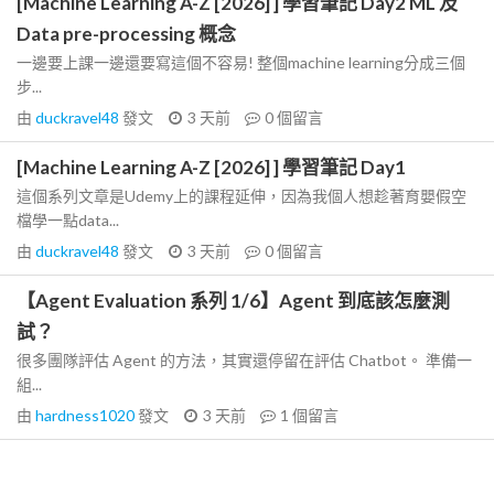
[Machine Learning A-Z [2026] ] 學習筆記 Day2 ML 及
Data pre-processing 概念
一邊要上課一邊還要寫這個不容易! 整個machine learning分成三個
步...
由
duckravel48
發文
3 天前
0
個留言
[Machine Learning A-Z [2026] ] 學習筆記 Day1
這個系列文章是Udemy上的課程延伸，因為我個人想趁著育嬰假空
檔學一點data...
由
duckravel48
發文
3 天前
0
個留言
【Agent Evaluation 系列 1/6】Agent 到底該怎麼測
試？
很多團隊評估 Agent 的方法，其實還停留在評估 Chatbot。 準備一
組...
由
hardness1020
發文
3 天前
1
個留言