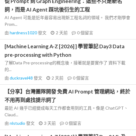
從 Prompt 到 Graph Engineering：這些不只是新名
詞，而是 AI Agent 踩坑後衍生的工程
AI Agent 可能是近年最容易出現新工程名詞的領域。 我們才剛學會
Prom...
由
hardness1020
發文
2 天前
0
個留言
[Machine Learning A-Z [2026] ] 學習筆記 Day3 Data
pre-processing with Python
了解Data Pre-processing的概念後，接著就是要實作了 資料下載
的...
由
duckravel48
發文
2 天前
0
個留言
【分享】台灣團隊開發 免費 AI Prompt 管理網站，終於
不用再到處找提示詞了
最近 AI 幾乎已經變成每天工作都會用到的工具。像是 ChatGPT、
Claud...
由
nlstudio
發文
3 天前
0
個留言