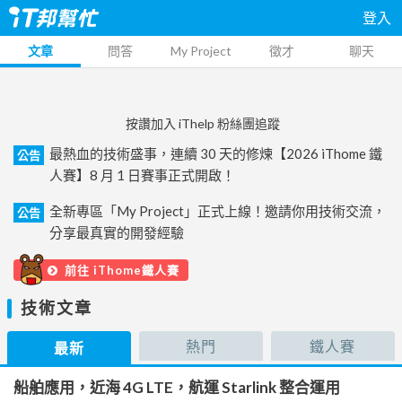
登入
文章
問答
My Project
徵才
聊天
按讚加入 iThelp 粉絲團追蹤
最熱血的技術盛事，連續 30 天的修煉【2026 iThome 鐵
公告
人賽】8 月 1 日賽事正式開啟！
全新專區「My Project」正式上線！邀請你用技術交流，
公告
分享最真實的開發經驗
前往 iThome鐵人賽
技術文章
熱門
鐵人賽
最新
船舶應用，近海 4G LTE，航運 Starlink 整合運用