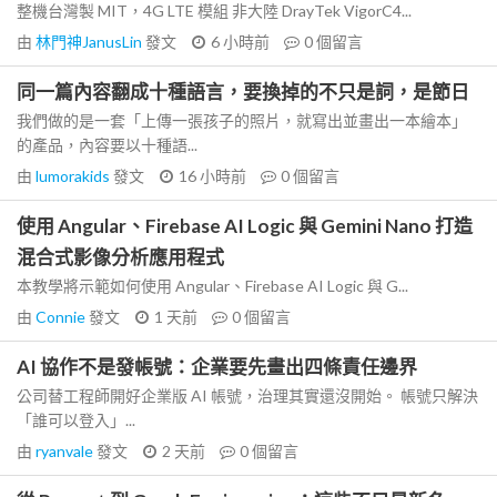
整機台灣製 MIT，4G LTE 模組 非大陸 DrayTek VigorC4...
由
林門神JanusLin
發文
6 小時前
0
個留言
同一篇內容翻成十種語言，要換掉的不只是詞，是節日
我們做的是一套「上傳一張孩子的照片，就寫出並畫出一本繪本」
的產品，內容要以十種語...
由
lumorakids
發文
16 小時前
0
個留言
使用 Angular、Firebase AI Logic 與 Gemini Nano 打造
混合式影像分析應用程式
本教學將示範如何使用 Angular、Firebase AI Logic 與 G...
由
Connie
發文
1 天前
0
個留言
AI 協作不是發帳號：企業要先畫出四條責任邊界
公司替工程師開好企業版 AI 帳號，治理其實還沒開始。 帳號只解決
「誰可以登入」...
由
ryanvale
發文
2 天前
0
個留言