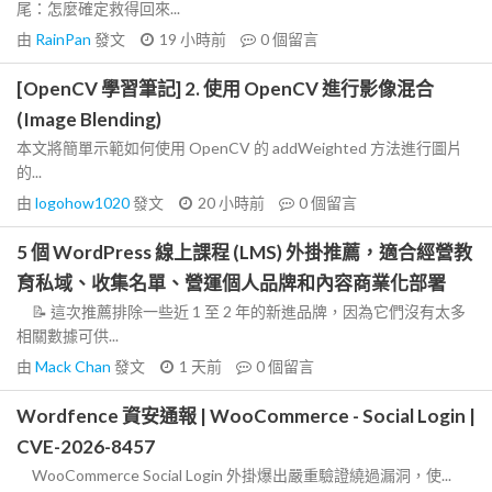
尾：怎麼確定救得回來...
由
RainPan
發文
19 小時前
0
個留言
[OpenCV 學習筆記] 2. 使用 OpenCV 進行影像混合
(Image Blending)
本文將簡單示範如何使用 OpenCV 的 addWeighted 方法進行圖片
的...
由
logohow1020
發文
20 小時前
0
個留言
5 個 WordPress 線上課程 (LMS) 外掛推薦，適合經營教
育私域、收集名單、營運個人品牌和內容商業化部署
📝 這次推薦排除一些近 1 至 2 年的新進品牌，因為它們沒有太多
相關數據可供...
由
Mack Chan
發文
1 天前
0
個留言
Wordfence 資安通報 | WooCommerce - Social Login |
CVE-2026-8457
WooCommerce Social Login 外掛爆出嚴重驗證繞過漏洞，使...