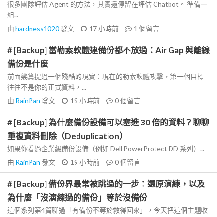
很多團隊評估 Agent 的方法，其實還停留在評估 Chatbot。 準備一
組...
由
hardness1020
發文
17 小時前
1
個留言
# [Backup] 當勒索軟體連備份都不放過：Air Gap 與離線
備份是什麼
前面幾篇提過一個殘酷的現實：現在的勒索軟體攻擊，第一個目標
往往不是你的正式資料，...
由
RainPan
發文
19 小時前
0
個留言
# [Backup] 為什麼備份設備可以塞進 30 倍的資料？聊聊
重複資料刪除（Deduplication）
如果你看過企業級備份設備（例如 Dell PowerProtect DD 系列）...
由
RainPan
發文
19 小時前
0
個留言
# [Backup] 備份界最常被跳過的一步：還原演練，以及
為什麼「沒演練過的備份」等於沒備份
這個系列第4篇聊過「有備份不等於救得回來」，今天把這個主題收