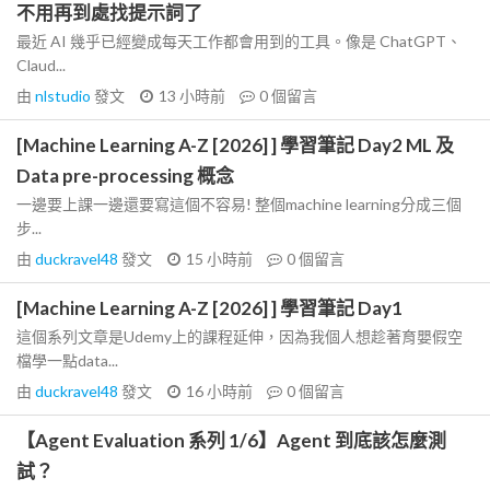
不用再到處找提示詞了
最近 AI 幾乎已經變成每天工作都會用到的工具。像是 ChatGPT、
Claud...
由
nlstudio
發文
13 小時前
0
個留言
[Machine Learning A-Z [2026] ] 學習筆記 Day2 ML 及
Data pre-processing 概念
一邊要上課一邊還要寫這個不容易! 整個machine learning分成三個
步...
由
duckravel48
發文
15 小時前
0
個留言
[Machine Learning A-Z [2026] ] 學習筆記 Day1
這個系列文章是Udemy上的課程延伸，因為我個人想趁著育嬰假空
檔學一點data...
由
duckravel48
發文
16 小時前
0
個留言
【Agent Evaluation 系列 1/6】Agent 到底該怎麼測
試？