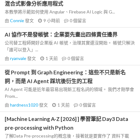
混合式影像分析應用程式
本教學將示範如何使用 Angular、Firebase AI Logic 與 G...
由
Connie
發文
9 小時前
0
個留言
AI 協作不是發帳號：企業要先畫出四條責任邊界
公司替工程師開好企業版 AI 帳號，治理其實還沒開始。 帳號只解決
「誰可以登入」...
由
ryanvale
發文
1 天前
0
個留言
從 Prompt 到 Graph Engineering：這些不只是新名
詞，而是 AI Agent 踩坑後衍生的工程
AI Agent 可能是近年最容易出現新工程名詞的領域。 我們才剛學會
Prom...
由
hardness1020
發文
1 天前
0
個留言
[Machine Learning A-Z [2026] ] 學習筆記 Day3 Data
pre-processing with Python
了解Data Pre-processing的概念後，接著就是要實作了 資料下載