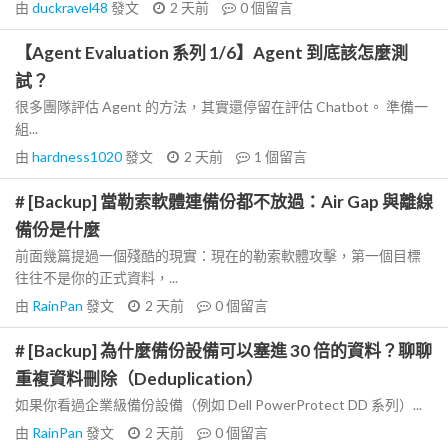
由
duckravel48
發文
2 天前
0
個留言
【Agent Evaluation 系列 1/6】Agent 到底該怎麼測
試？
很多團隊評估 Agent 的方法，其實還停留在評估 Chatbot。 準備一
組...
由
hardness1020
發文
2 天前
1
個留言
# [Backup] 當勒索軟體連備份都不放過：Air Gap 與離線
備份是什麼
前面幾篇提過一個殘酷的現實：現在的勒索軟體攻擊，第一個目標
往往不是你的正式資料，...
由
RainPan
發文
2 天前
0
個留言
# [Backup] 為什麼備份設備可以塞進 30 倍的資料？聊聊
重複資料刪除（Deduplication）
如果你看過企業級備份設備（例如 Dell PowerProtect DD 系列）...
由
RainPan
發文
2 天前
0
個留言