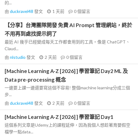
的...
由
duckravel48
發文
1 天前
0
個留言
【分享】台灣團隊開發 免費 AI Prompt 管理網站，終於
不用再到處找提示詞了
最近 AI 幾乎已經變成每天工作都會用到的工具。像是 ChatGPT、
Claud...
由
nlstudio
發文
2 天前
0
個留言
[Machine Learning A-Z [2026] ] 學習筆記 Day2 ML 及
Data pre-processing 概念
一邊要上課一邊還要寫這個不容易! 整個machine learning分成三個
步...
由
duckravel48
發文
2 天前
0
個留言
[Machine Learning A-Z [2026] ] 學習筆記 Day1
這個系列文章是Udemy上的課程延伸，因為我個人想趁著育嬰假空
檔學一點data...