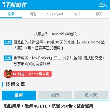
登入
文章
問答
My Project
徵才
聊天
按讚加入 iThelp 粉絲團追蹤
最熱血的技術盛事，連續 30 天的修煉【2026 iThome 鐵
公告
人賽】8 月 1 日賽事正式開啟！
全新專區「My Project」正式上線！邀請你用技術交流，
公告
分享最真實的開發經驗
前往 iThome鐵人賽
技術文章
熱門
鐵人賽
最新
船舶應用，近海 4G LTE，航運 Starlink 整合運用