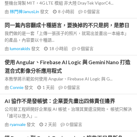
整機台灣製 MIT，4G LTE 模組 非大陸 DrayTek VigorC4...
由
林門神JanusLin
發文
8 小時前
0
個留言
同一篇內容翻成十種語言，要換掉的不只是詞，是節日
我們做的是一套「上傳一張孩子的照片，就寫出並畫出一本繪本」
的產品，內容要以十種語...
由
lumorakids
發文
18 小時前
0
個留言
使用 Angular、Firebase AI Logic 與 Gemini Nano 打造
混合式影像分析應用程式
本教學將示範如何使用 Angular、Firebase AI Logic 與 G...
由
Connie
發文
1 天前
0
個留言
AI 協作不是發帳號：企業要先畫出四條責任邊界
公司替工程師開好企業版 AI 帳號，治理其實還沒開始。 帳號只解決
「誰可以登入」...
由
ryanvale
發文
2 天前
0
個留言