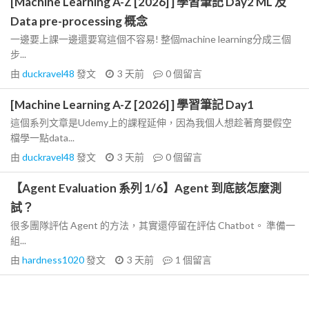
[Machine Learning A-Z [2026] ] 學習筆記 Day2 ML 及
Data pre-processing 概念
一邊要上課一邊還要寫這個不容易! 整個machine learning分成三個
步...
由
duckravel48
發文
3 天前
0
個留言
[Machine Learning A-Z [2026] ] 學習筆記 Day1
這個系列文章是Udemy上的課程延伸，因為我個人想趁著育嬰假空
檔學一點data...
由
duckravel48
發文
3 天前
0
個留言
【Agent Evaluation 系列 1/6】Agent 到底該怎麼測
試？
很多團隊評估 Agent 的方法，其實還停留在評估 Chatbot。 準備一
組...
由
hardness1020
發文
3 天前
1
個留言