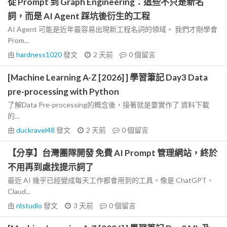
從 Prompt 到 Graph Engineering：這些不只是新名
詞，而是 AI Agent 踩坑後衍生的工程
AI Agent 可能是近年最容易出現新工程名詞的領域。 我們才剛學會
Prom...
由
hardness1020
發文
2 天前
0
個留言
[Machine Learning A-Z [2026] ] 學習筆記 Day3 Data
pre-processing with Python
了解Data Pre-processing的概念後，接著就是要實作了 資料下載
的...
由
duckravel48
發文
2 天前
0
個留言
【分享】台灣團隊開發 免費 AI Prompt 管理網站，終於
不用再到處找提示詞了
最近 AI 幾乎已經變成每天工作都會用到的工具。像是 ChatGPT、
Claud...
由
nlstudio
發文
3 天前
0
個留言