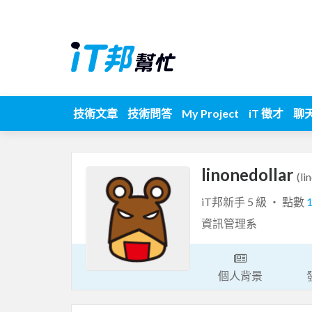
技術文章
技術問答
My Project
iT 徵才
聊
linonedollar
(li
iT邦新手 5 級 ‧ 點數
資訊管理系
個人背景