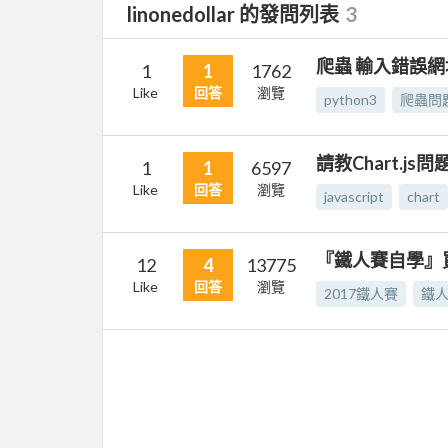
linonedollar 的發問列表
3
爬蟲 輸入錯誤網
1
1
1762
Like
回答
瀏覽
python3
爬蟲問
請教Chart.js問
1
1
6597
Like
回答
瀏覽
javascript
chart
『鐵人賽自學』
12
4
13775
Like
回答
瀏覽
2017鐵人賽
鐵