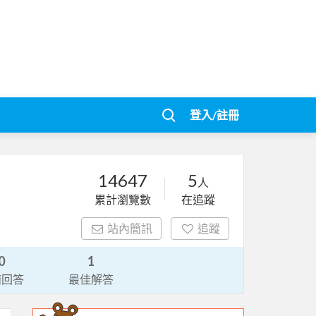
登入/註冊
14647
5
人
累計瀏覽數
在追蹤
站內簡訊
追蹤
0
1
請回答
最佳解答