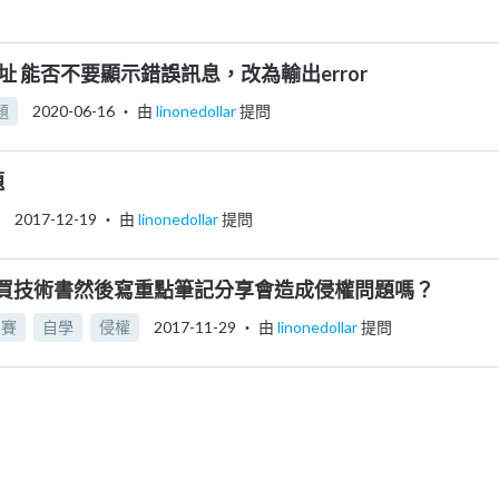
址 能否不要顯示錯誤訊息，改為輸出error
題
2020-06-16
‧ 由
linonedollar
提問
題
2017-12-19
‧ 由
linonedollar
提問
買技術書然後寫重點筆記分享會造成侵權問題嗎？
人賽
自學
侵權
2017-11-29
‧ 由
linonedollar
提問