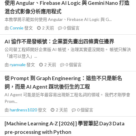
使用 Angular、Firebase AI Logic 與 Gemini Nano 打造
混合式影像分析應用程式
本教學將示範如何使用 Angular、Firebase AI Logic 與 G...
由
Connie
發文
2 天前
0
個留言
AI 協作不是發帳號：企業要先畫出四條責任邊界
公司替工程師開好企業版 AI 帳號，治理其實還沒開始。 帳號只解決
「誰可以登入」...
由
ryanvale
發文
2 天前
0
個留言
從 Prompt 到 Graph Engineering：這些不只是新名
詞，而是 AI Agent 踩坑後衍生的工程
AI Agent 可能是近年最容易出現新工程名詞的領域。 我們才剛學會
Prom...
由
hardness1020
發文
2 天前
0
個留言
[Machine Learning A-Z [2026] ] 學習筆記 Day3 Data
pre-processing with Python