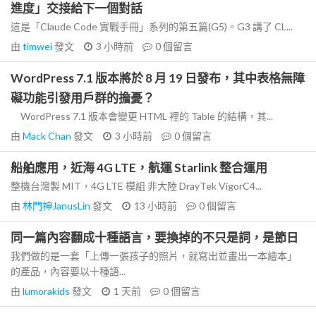
進度」交接給下一個對話
這是「Claude Code 實戰手冊」系列的第五篇(G5)。G3 講了 CL...
由
timwei
發文
3 小時前
0
個留言
WordPress 7.1 版本將於 8 月 19 日發布，其中表格無障
礙功能引發用戶群的擔憂？
WordPress 7.1 版本會變更 HTML 裡的 Table 的結構，其...
由
Mack Chan
發文
3 小時前
0
個留言
船舶應用，近海 4G LTE，航運 Starlink 整合運用
整機台灣製 MIT，4G LTE 模組 非大陸 DrayTek VigorC4...
由
林門神JanusLin
發文
13 小時前
0
個留言
同一篇內容翻成十種語言，要換掉的不只是詞，是節日
我們做的是一套「上傳一張孩子的照片，就寫出並畫出一本繪本」
的產品，內容要以十種語...
由
lumorakids
發文
1 天前
0
個留言