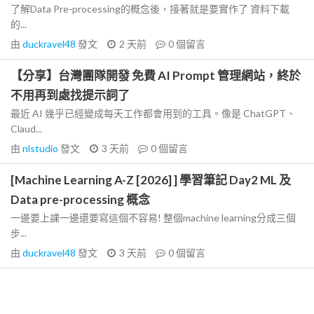
了解Data Pre-processing的概念後，接著就是要實作了 資料下載
的...
由
duckravel48
發文
2 天前
0
個留言
【分享】台灣團隊開發 免費 AI Prompt 管理網站，終於
不用再到處找提示詞了
最近 AI 幾乎已經變成每天工作都會用到的工具。像是 ChatGPT、
Claud...
由
nlstudio
發文
3 天前
0
個留言
[Machine Learning A-Z [2026] ] 學習筆記 Day2 ML 及
Data pre-processing 概念
一邊要上課一邊還要寫這個不容易! 整個machine learning分成三個
步...
由
duckravel48
發文
3 天前
0
個留言