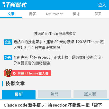
登入
文章
問答
My Project
徵才
聊天
按讚加入 iThelp 粉絲團追蹤
最熱血的技術盛事，連續 30 天的修煉【2026 iThome 鐵
公告
人賽】8 月 1 日賽事正式開啟！
全新專區「My Project」正式上線！邀請你用技術交流，
公告
分享最真實的開發經驗
前往 iThome鐵人賽
技術文章
熱門
鐵人賽
最新
Claude code 新手篇 5：換 section 不斷線 — 把「當下