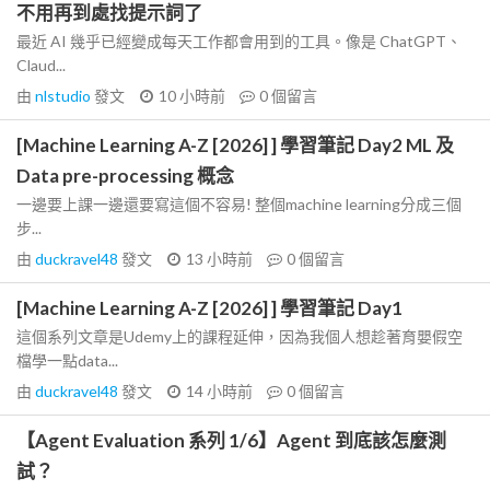
不用再到處找提示詞了
最近 AI 幾乎已經變成每天工作都會用到的工具。像是 ChatGPT、
Claud...
由
nlstudio
發文
10 小時前
0
個留言
[Machine Learning A-Z [2026] ] 學習筆記 Day2 ML 及
Data pre-processing 概念
一邊要上課一邊還要寫這個不容易! 整個machine learning分成三個
步...
由
duckravel48
發文
13 小時前
0
個留言
[Machine Learning A-Z [2026] ] 學習筆記 Day1
這個系列文章是Udemy上的課程延伸，因為我個人想趁著育嬰假空
檔學一點data...
由
duckravel48
發文
14 小時前
0
個留言
【Agent Evaluation 系列 1/6】Agent 到底該怎麼測
試？