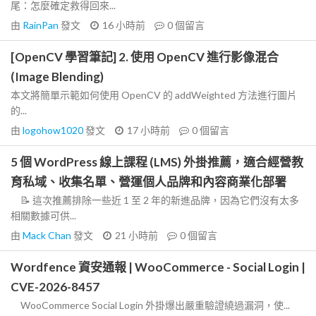
尾：怎麼確定救得回來...
由
RainPan
發文
16 小時前
0
個留言
[OpenCV 學習筆記] 2. 使用 OpenCV 進行影像混合
(Image Blending)
本文將簡單示範如何使用 OpenCV 的 addWeighted 方法進行圖片
的...
由
logohow1020
發文
17 小時前
0
個留言
5 個 WordPress 線上課程 (LMS) 外掛推薦，適合經營教
育私域、收集名單、營運個人品牌和內容商業化部署
📝 這次推薦排除一些近 1 至 2 年的新進品牌，因為它們沒有太多
相關數據可供...
由
Mack Chan
發文
21 小時前
0
個留言
Wordfence 資安通報 | WooCommerce - Social Login |
CVE-2026-8457
WooCommerce Social Login 外掛爆出嚴重驗證繞過漏洞，使...