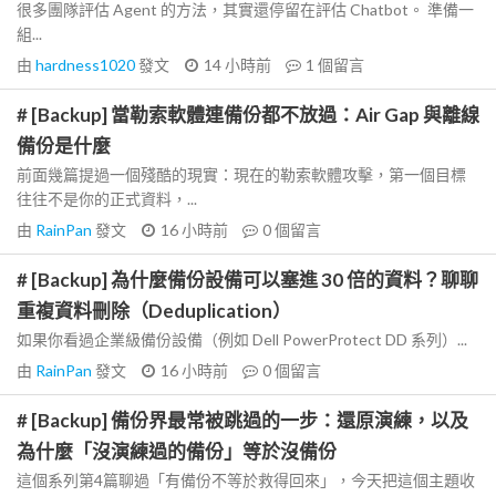
很多團隊評估 Agent 的方法，其實還停留在評估 Chatbot。 準備一
組...
由
hardness1020
發文
14 小時前
1
個留言
# [Backup] 當勒索軟體連備份都不放過：Air Gap 與離線
備份是什麼
前面幾篇提過一個殘酷的現實：現在的勒索軟體攻擊，第一個目標
往往不是你的正式資料，...
由
RainPan
發文
16 小時前
0
個留言
# [Backup] 為什麼備份設備可以塞進 30 倍的資料？聊聊
重複資料刪除（Deduplication）
如果你看過企業級備份設備（例如 Dell PowerProtect DD 系列）...
由
RainPan
發文
16 小時前
0
個留言
# [Backup] 備份界最常被跳過的一步：還原演練，以及
為什麼「沒演練過的備份」等於沒備份
這個系列第4篇聊過「有備份不等於救得回來」，今天把這個主題收