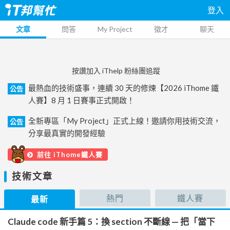
登入
文章
問答
My Project
徵才
聊天
按讚加入 iThelp 粉絲團追蹤
最熱血的技術盛事，連續 30 天的修煉【2026 iThome 鐵
公告
人賽】8 月 1 日賽事正式開啟！
全新專區「My Project」正式上線！邀請你用技術交流，
公告
分享最真實的開發經驗
前往 iThome鐵人賽
技術文章
熱門
鐵人賽
最新
Claude code 新手篇 5：換 section 不斷線 — 把「當下