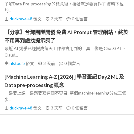
了解Data Pre-processing的概念後，接著就是要實作了 資料下載
的...
由
duckravel48
發文
2 天前
0
個留言
【分享】台灣團隊開發 免費 AI Prompt 管理網站，終於
不用再到處找提示詞了
最近 AI 幾乎已經變成每天工作都會用到的工具。像是 ChatGPT、
Claud...
由
nlstudio
發文
3 天前
0
個留言
[Machine Learning A-Z [2026] ] 學習筆記 Day2 ML 及
Data pre-processing 概念
一邊要上課一邊還要寫這個不容易! 整個machine learning分成三個
步...
由
duckravel48
發文
3 天前
0
個留言