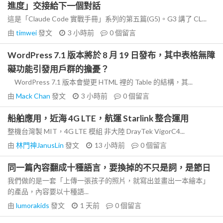
進度」交接給下一個對話
這是「Claude Code 實戰手冊」系列的第五篇(G5)。G3 講了 CL...
由
timwei
發文
3 小時前
0
個留言
WordPress 7.1 版本將於 8 月 19 日發布，其中表格無障
礙功能引發用戶群的擔憂？
WordPress 7.1 版本會變更 HTML 裡的 Table 的結構，其...
由
Mack Chan
發文
3 小時前
0
個留言
船舶應用，近海 4G LTE，航運 Starlink 整合運用
整機台灣製 MIT，4G LTE 模組 非大陸 DrayTek VigorC4...
由
林門神JanusLin
發文
13 小時前
0
個留言
同一篇內容翻成十種語言，要換掉的不只是詞，是節日
我們做的是一套「上傳一張孩子的照片，就寫出並畫出一本繪本」
的產品，內容要以十種語...
由
lumorakids
發文
1 天前
0
個留言