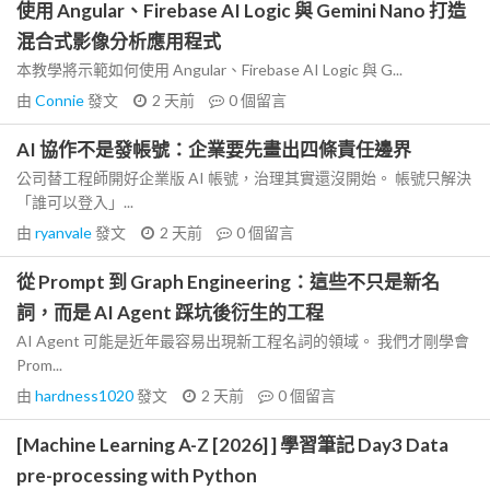
使用 Angular、Firebase AI Logic 與 Gemini Nano 打造
混合式影像分析應用程式
本教學將示範如何使用 Angular、Firebase AI Logic 與 G...
由
Connie
發文
2 天前
0
個留言
AI 協作不是發帳號：企業要先畫出四條責任邊界
公司替工程師開好企業版 AI 帳號，治理其實還沒開始。 帳號只解決
「誰可以登入」...
由
ryanvale
發文
2 天前
0
個留言
從 Prompt 到 Graph Engineering：這些不只是新名
詞，而是 AI Agent 踩坑後衍生的工程
AI Agent 可能是近年最容易出現新工程名詞的領域。 我們才剛學會
Prom...
由
hardness1020
發文
2 天前
0
個留言
[Machine Learning A-Z [2026] ] 學習筆記 Day3 Data
pre-processing with Python