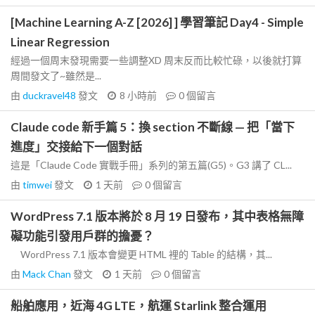
[Machine Learning A-Z [2026] ] 學習筆記 Day4 - Simple
Linear Regression
經過一個周末發現需要一些調整XD 周末反而比較忙碌，以後就打算
周間發文了~雖然是...
由
duckravel48
發文
8 小時前
0
個留言
Claude code 新手篇 5：換 section 不斷線 — 把「當下
進度」交接給下一個對話
這是「Claude Code 實戰手冊」系列的第五篇(G5)。G3 講了 CL...
由
timwei
發文
1 天前
0
個留言
WordPress 7.1 版本將於 8 月 19 日發布，其中表格無障
礙功能引發用戶群的擔憂？
WordPress 7.1 版本會變更 HTML 裡的 Table 的結構，其...
由
Mack Chan
發文
1 天前
0
個留言
船舶應用，近海 4G LTE，航運 Starlink 整合運用