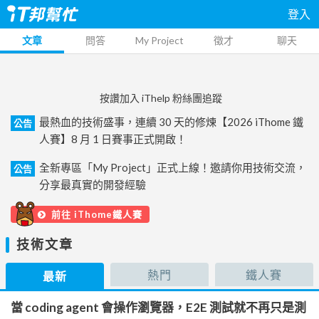
登入
文章
問答
My Project
徵才
聊天
按讚加入 iThelp 粉絲團追蹤
最熱血的技術盛事，連續 30 天的修煉【2026 iThome 鐵
公告
人賽】8 月 1 日賽事正式開啟！
全新專區「My Project」正式上線！邀請你用技術交流，
公告
分享最真實的開發經驗
前往 iThome鐵人賽
技術文章
熱門
鐵人賽
最新
當 coding agent 會操作瀏覽器，E2E 測試就不再只是測