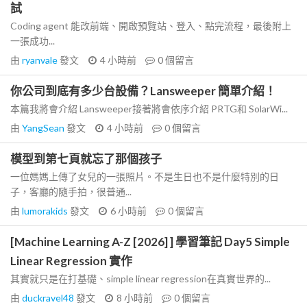
試
Coding agent 能改前端、開啟預覽站、登入、點完流程，最後附上
一張成功...
由
ryanvale
發文
4 小時前
0
個留言
你公司到底有多少台設備？Lansweeper 簡單介紹！
本篇我將會介紹 Lansweeper接著將會依序介紹 PRTG和 SolarWi...
由
YangSean
發文
4 小時前
0
個留言
模型到第七頁就忘了那個孩子
一位媽媽上傳了女兒的一張照片。不是生日也不是什麼特別的日
子，客廳的隨手拍，很普通...
由
lumorakids
發文
6 小時前
0
個留言
[Machine Learning A-Z [2026] ] 學習筆記 Day5 Simple
Linear Regression 實作
其實就只是在打基礎、simple linear regression在真實世界的...
由
duckravel48
發文
8 小時前
0
個留言