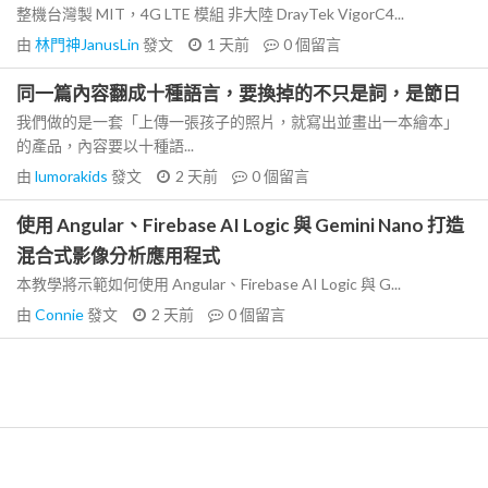
整機台灣製 MIT，4G LTE 模組 非大陸 DrayTek VigorC4...
由
林門神JanusLin
發文
1 天前
0
個留言
同一篇內容翻成十種語言，要換掉的不只是詞，是節日
我們做的是一套「上傳一張孩子的照片，就寫出並畫出一本繪本」
的產品，內容要以十種語...
由
lumorakids
發文
2 天前
0
個留言
使用 Angular、Firebase AI Logic 與 Gemini Nano 打造
混合式影像分析應用程式
本教學將示範如何使用 Angular、Firebase AI Logic 與 G...
由
Connie
發文
2 天前
0
個留言