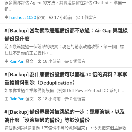
很多團隊評估 Agent 的方法，其實還停留在評估 Chatbot。 準備一
組...
由
hardness1020
發文
17 小時前
1
個留言
# [Backup] 當勒索軟體連備份都不放過：Air Gap 與離線
備份是什麼
前面幾篇提過一個殘酷的現實：現在的勒索軟體攻擊，第一個目標
往往不是你的正式資料，...
由
RainPan
發文
18 小時前
0
個留言
# [Backup] 為什麼備份設備可以塞進 30 倍的資料？聊聊
重複資料刪除（Deduplication）
如果你看過企業級備份設備（例如 Dell PowerProtect DD 系列）...
由
RainPan
發文
18 小時前
0
個留言
# [Backup] 備份界最常被跳過的一步：還原演練，以及
為什麼「沒演練過的備份」等於沒備份
這個系列第4篇聊過「有備份不等於救得回來」，今天把這個主題收