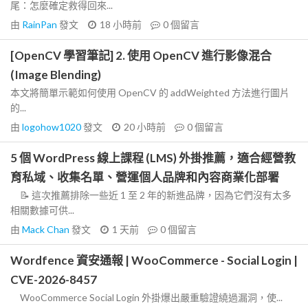
尾：怎麼確定救得回來...
由
RainPan
發文
18 小時前
0
個留言
[OpenCV 學習筆記] 2. 使用 OpenCV 進行影像混合
(Image Blending)
本文將簡單示範如何使用 OpenCV 的 addWeighted 方法進行圖片
的...
由
logohow1020
發文
20 小時前
0
個留言
5 個 WordPress 線上課程 (LMS) 外掛推薦，適合經營教
育私域、收集名單、營運個人品牌和內容商業化部署
📝 這次推薦排除一些近 1 至 2 年的新進品牌，因為它們沒有太多
相關數據可供...
由
Mack Chan
發文
1 天前
0
個留言
Wordfence 資安通報 | WooCommerce - Social Login |
CVE-2026-8457
WooCommerce Social Login 外掛爆出嚴重驗證繞過漏洞，使...