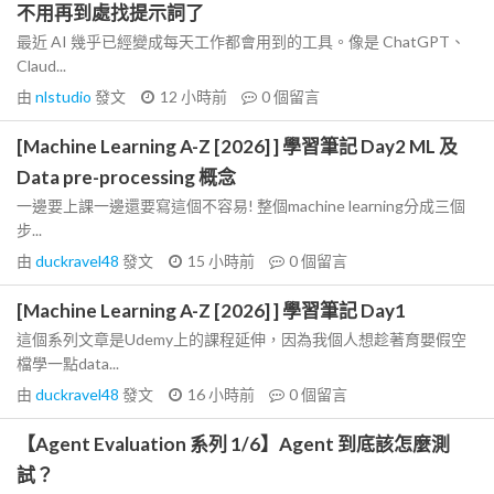
不用再到處找提示詞了
最近 AI 幾乎已經變成每天工作都會用到的工具。像是 ChatGPT、
Claud...
由
nlstudio
發文
12 小時前
0
個留言
[Machine Learning A-Z [2026] ] 學習筆記 Day2 ML 及
Data pre-processing 概念
一邊要上課一邊還要寫這個不容易! 整個machine learning分成三個
步...
由
duckravel48
發文
15 小時前
0
個留言
[Machine Learning A-Z [2026] ] 學習筆記 Day1
這個系列文章是Udemy上的課程延伸，因為我個人想趁著育嬰假空
檔學一點data...
由
duckravel48
發文
16 小時前
0
個留言
【Agent Evaluation 系列 1/6】Agent 到底該怎麼測
試？