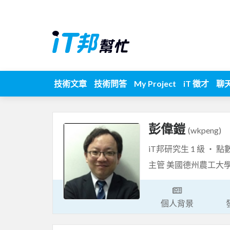
技術文章
技術問答
My Project
iT 徵才
聊
彭偉鎧
(wkpeng)
iT邦研究生 1 級 ‧ 點
主管 美國德州農工大學MBA 
個人背景