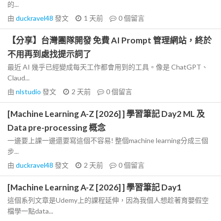
的...
由
duckravel48
發文
1 天前
0
個留言
【分享】台灣團隊開發 免費 AI Prompt 管理網站，終於
不用再到處找提示詞了
最近 AI 幾乎已經變成每天工作都會用到的工具。像是 ChatGPT、
Claud...
由
nlstudio
發文
2 天前
0
個留言
[Machine Learning A-Z [2026] ] 學習筆記 Day2 ML 及
Data pre-processing 概念
一邊要上課一邊還要寫這個不容易! 整個machine learning分成三個
步...
由
duckravel48
發文
2 天前
0
個留言
[Machine Learning A-Z [2026] ] 學習筆記 Day1
這個系列文章是Udemy上的課程延伸，因為我個人想趁著育嬰假空
檔學一點data...