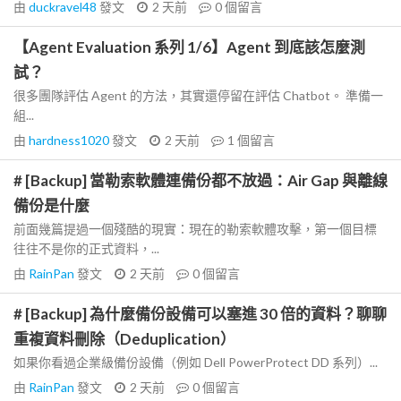
由
duckravel48
發文
2 天前
0
個留言
【Agent Evaluation 系列 1/6】Agent 到底該怎麼測
試？
很多團隊評估 Agent 的方法，其實還停留在評估 Chatbot。 準備一
組...
由
hardness1020
發文
2 天前
1
個留言
# [Backup] 當勒索軟體連備份都不放過：Air Gap 與離線
備份是什麼
前面幾篇提過一個殘酷的現實：現在的勒索軟體攻擊，第一個目標
往往不是你的正式資料，...
由
RainPan
發文
2 天前
0
個留言
# [Backup] 為什麼備份設備可以塞進 30 倍的資料？聊聊
重複資料刪除（Deduplication）
如果你看過企業級備份設備（例如 Dell PowerProtect DD 系列）...
由
RainPan
發文
2 天前
0
個留言