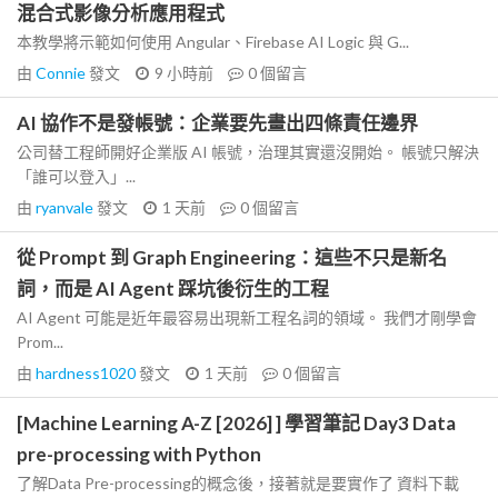
混合式影像分析應用程式
本教學將示範如何使用 Angular、Firebase AI Logic 與 G...
由
Connie
發文
9 小時前
0
個留言
AI 協作不是發帳號：企業要先畫出四條責任邊界
公司替工程師開好企業版 AI 帳號，治理其實還沒開始。 帳號只解決
「誰可以登入」...
由
ryanvale
發文
1 天前
0
個留言
從 Prompt 到 Graph Engineering：這些不只是新名
詞，而是 AI Agent 踩坑後衍生的工程
AI Agent 可能是近年最容易出現新工程名詞的領域。 我們才剛學會
Prom...
由
hardness1020
發文
1 天前
0
個留言
[Machine Learning A-Z [2026] ] 學習筆記 Day3 Data
pre-processing with Python
了解Data Pre-processing的概念後，接著就是要實作了 資料下載