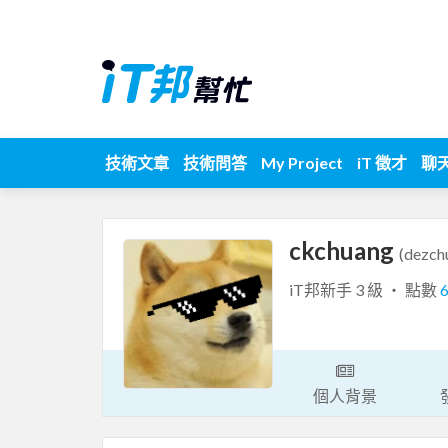
技術文章
技術問答
My Project
iT 徵才
聊
ckchuang
(dezch
iT邦新手 3 級 ‧ 點數
個人背景