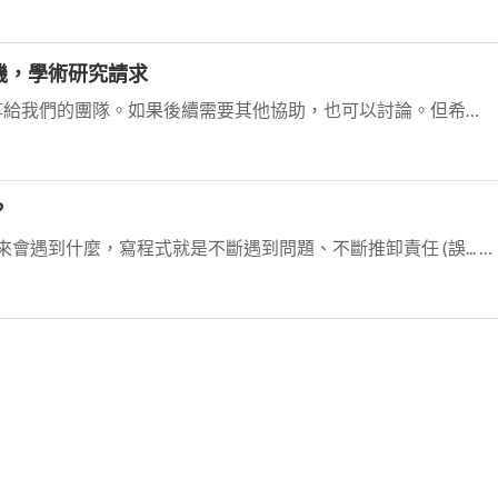
機，學術研究請求
我們這次有 20 多人報名。我會分享給我們的團隊。如果後續需要其他協助，也可以討論。但希望後續整理後的資料與結論，能分享給大家。
？
這沒有標準答案，沒有人知道你未來會遇到什麼，寫程式就是不斷遇到問題、不斷推卸責任 (誤... ... 應該說是不斷解決問題，但是只要你一個程式語言學會了之後學其...