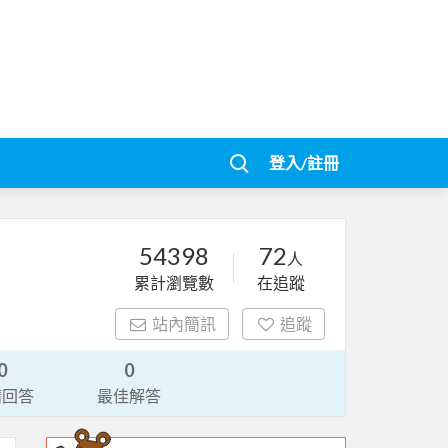
登入/註冊
54398
72
人
累計瀏覽數
在追蹤
站內簡訊
追蹤
0
0
請回答
最佳解答