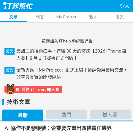
登入
文章
問答
My Project
徵才
聊天
按讚加入 iThelp 粉絲團追蹤
最熱血的技術盛事，連續 30 天的修煉【2026 iThome 鐵
公告
人賽】8 月 1 日賽事正式開啟！
全新專區「My Project」正式上線！邀請你用技術交流，
公告
分享最真實的開發經驗
前往 iThome鐵人賽
技術文章
熱門
鐵人賽
最新
AI 協作不是發帳號：企業要先畫出四條責任邊界