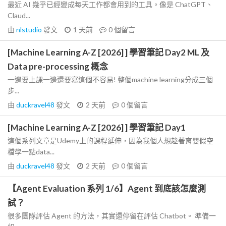
最近 AI 幾乎已經變成每天工作都會用到的工具。像是 ChatGPT、
Claud...
由
nlstudio
發文
1 天前
0
個留言
[Machine Learning A-Z [2026] ] 學習筆記 Day2 ML 及
Data pre-processing 概念
一邊要上課一邊還要寫這個不容易! 整個machine learning分成三個
步...
由
duckravel48
發文
2 天前
0
個留言
[Machine Learning A-Z [2026] ] 學習筆記 Day1
這個系列文章是Udemy上的課程延伸，因為我個人想趁著育嬰假空
檔學一點data...
由
duckravel48
發文
2 天前
0
個留言
【Agent Evaluation 系列 1/6】Agent 到底該怎麼測
試？
很多團隊評估 Agent 的方法，其實還停留在評估 Chatbot。 準備一