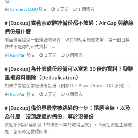
組...
由
hardness1020
發文
2 天前
1
個留言
# [Backup] 當勒索軟體連備份都不放過：Air Gap 與離線
備份是什麼
前面幾篇提過一個殘酷的現實：現在的勒索軟體攻擊，第一個目標
往往不是你的正式資料，...
由
RainPan
發文
2 天前
0
個留言
# [Backup] 為什麼備份設備可以塞進 30 倍的資料？聊聊
重複資料刪除（Deduplication）
如果你看過企業級備份設備（例如 Dell PowerProtect DD 系列）...
由
RainPan
發文
2 天前
0
個留言
# [Backup] 備份界最常被跳過的一步：還原演練，以及
為什麼「沒演練過的備份」等於沒備份
這個系列第4篇聊過「有備份不等於救得回來」，今天把這個主題收
尾：怎麼確定救得回來...