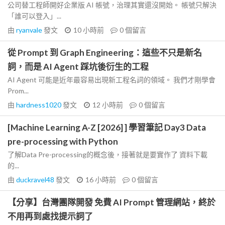
公司替工程師開好企業版 AI 帳號，治理其實還沒開始。 帳號只解決
「誰可以登入」...
由
ryanvale
發文
10 小時前
0
個留言
從 Prompt 到 Graph Engineering：這些不只是新名
詞，而是 AI Agent 踩坑後衍生的工程
AI Agent 可能是近年最容易出現新工程名詞的領域。 我們才剛學會
Prom...
由
hardness1020
發文
12 小時前
0
個留言
[Machine Learning A-Z [2026] ] 學習筆記 Day3 Data
pre-processing with Python
了解Data Pre-processing的概念後，接著就是要實作了 資料下載
的...
由
duckravel48
發文
16 小時前
0
個留言
【分享】台灣團隊開發 免費 AI Prompt 管理網站，終於
不用再到處找提示詞了