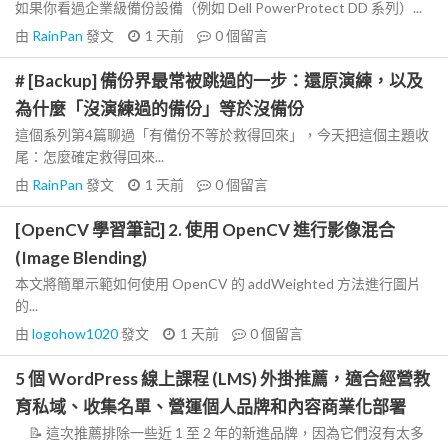
如果你看過企業級備份設備（例如 Dell PowerProtect DD 系列）...
由
RainPan
發文
1 天前
0
個留言
# [Backup] 備份界最常被跳過的一步：還原演練，以及
為什麼「沒演練過的備份」等於沒備份
這個系列第4篇聊過「有備份不等於救得回來」，今天把這個主題收
尾：怎麼確定救得回來...
由
RainPan
發文
1 天前
0
個留言
[OpenCV 學習筆記] 2. 使用 OpenCV 進行影像混合
(Image Blending)
本文將簡單示範如何使用 OpenCV 的 addWeighted 方法進行圖片
的...
由
logohow1020
發文
1 天前
0
個留言
5 個 WordPress 線上課程 (LMS) 外掛推薦，適合經營教
育私域、收集名單、營運個人品牌和內容商業化部署
📝 這次推薦排除一些近 1 至 2 年的新進品牌，因為它們沒有太多