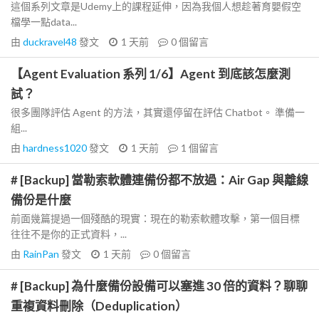
這個系列文章是Udemy上的課程延伸，因為我個人想趁著育嬰假空
檔學一點data...
由
duckravel48
發文
1 天前
0
個留言
【Agent Evaluation 系列 1/6】Agent 到底該怎麼測
試？
很多團隊評估 Agent 的方法，其實還停留在評估 Chatbot。 準備一
組...
由
hardness1020
發文
1 天前
1
個留言
# [Backup] 當勒索軟體連備份都不放過：Air Gap 與離線
備份是什麼
前面幾篇提過一個殘酷的現實：現在的勒索軟體攻擊，第一個目標
往往不是你的正式資料，...
由
RainPan
發文
1 天前
0
個留言
# [Backup] 為什麼備份設備可以塞進 30 倍的資料？聊聊
重複資料刪除（Deduplication）