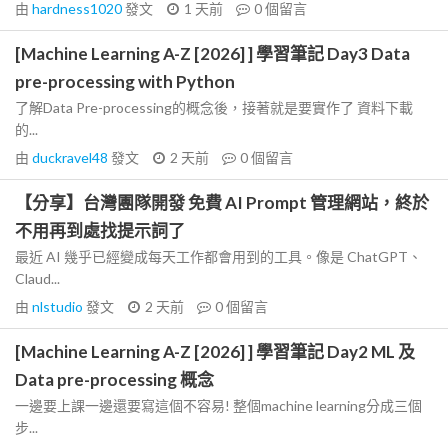
由
hardness1020
發文
1 天前
0
個留言
[Machine Learning A-Z [2026] ] 學習筆記 Day3 Data
pre-processing with Python
了解Data Pre-processing的概念後，接著就是要實作了 資料下載
的...
由
duckravel48
發文
2 天前
0
個留言
【分享】台灣團隊開發 免費 AI Prompt 管理網站，終於
不用再到處找提示詞了
最近 AI 幾乎已經變成每天工作都會用到的工具。像是 ChatGPT、
Claud...
由
nlstudio
發文
2 天前
0
個留言
[Machine Learning A-Z [2026] ] 學習筆記 Day2 ML 及
Data pre-processing 概念
一邊要上課一邊還要寫這個不容易! 整個machine learning分成三個
步...