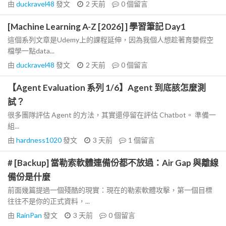
由
duckravel48
發文
2 天前
0
個留言
[Machine Learning A-Z [2026] ] 學習筆記 Day1
這個系列文章是Udemy上的課程延伸，因為我個人想趁著育嬰假空
檔學一點data...
由
duckravel48
發文
2 天前
0
個留言
【Agent Evaluation 系列 1/6】Agent 到底該怎麼測
試？
很多團隊評估 Agent 的方法，其實還停留在評估 Chatbot。 準備一
組...
由
hardness1020
發文
3 天前
1
個留言
# [Backup] 當勒索軟體連備份都不放過：Air Gap 與離線
備份是什麼
前面幾篇提過一個殘酷的現實：現在的勒索軟體攻擊，第一個目標
往往不是你的正式資料，...
由
RainPan
發文
3 天前
0
個留言