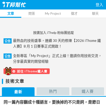
登入
文章
問答
My Project
徵才
聊天
按讚加入 iThelp 粉絲團追蹤
最熱血的技術盛事，連續 30 天的修煉【2026 iThome 鐵
公告
人賽】8 月 1 日賽事正式開啟！
全新專區「My Project」正式上線！邀請你用技術交流，
公告
分享最真實的開發經驗
前往 iThome鐵人賽
技術文章
熱門
鐵人賽
最新
同一篇內容翻成十種語言，要換掉的不只是詞，是節日