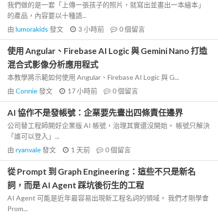
我們做的是一套「上傳一張孩子的照片，就寫出並畫出一本繪本」
的產品，內容要以十種語...
由
lumorakids
發文
3 小時前
0
個留言
使用 Angular、Firebase AI Logic 與 Gemini Nano 打造
混合式影像分析應用程式
本教學將示範如何使用 Angular、Firebase AI Logic 與 G...
由
Connie
發文
17 小時前
0
個留言
AI 協作不是發帳號：企業要先畫出四條責任邊界
公司替工程師開好企業版 AI 帳號，治理其實還沒開始。 帳號只解決
「誰可以登入」...
由
ryanvale
發文
1 天前
0
個留言
從 Prompt 到 Graph Engineering：這些不只是新名
詞，而是 AI Agent 踩坑後衍生的工程
AI Agent 可能是近年最容易出現新工程名詞的領域。 我們才剛學會
Prom...