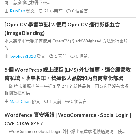
尾：怎麼確定救得回來...
由
RainPan
發文
21 小時前
0
個留言
[OpenCV 學習筆記] 2. 使用 OpenCV 進行影像混合
(Image Blending)
本文將簡單示範如何使用 OpenCV 的 addWeighted 方法進行圖片
的...
由
logohow1020
發文
1 天前
0
個留言
5 個 WordPress 線上課程 (LMS) 外掛推薦，適合經營教
育私域、收集名單、營運個人品牌和內容商業化部署
📝 這次推薦排除一些近 1 至 2 年的新進品牌，因為它們沒有太多
相關數據可供...
由
Mack Chan
發文
1 天前
0
個留言
Wordfence 資安通報 | WooCommerce - Social Login |
CVE-2026-8457
WooCommerce Social Login 外掛爆出嚴重驗證繞過漏洞，使...