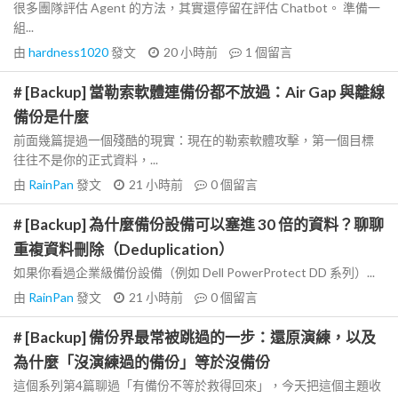
很多團隊評估 Agent 的方法，其實還停留在評估 Chatbot。 準備一
組...
由
hardness1020
發文
20 小時前
1
個留言
# [Backup] 當勒索軟體連備份都不放過：Air Gap 與離線
備份是什麼
前面幾篇提過一個殘酷的現實：現在的勒索軟體攻擊，第一個目標
往往不是你的正式資料，...
由
RainPan
發文
21 小時前
0
個留言
# [Backup] 為什麼備份設備可以塞進 30 倍的資料？聊聊
重複資料刪除（Deduplication）
如果你看過企業級備份設備（例如 Dell PowerProtect DD 系列）...
由
RainPan
發文
21 小時前
0
個留言
# [Backup] 備份界最常被跳過的一步：還原演練，以及
為什麼「沒演練過的備份」等於沒備份
這個系列第4篇聊過「有備份不等於救得回來」，今天把這個主題收