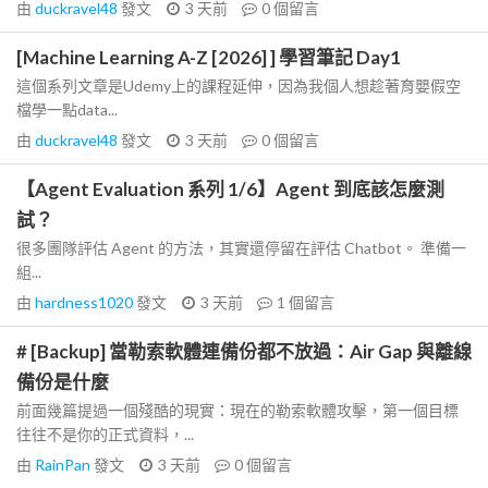
由
duckravel48
發文
3 天前
0
個留言
[Machine Learning A-Z [2026] ] 學習筆記 Day1
這個系列文章是Udemy上的課程延伸，因為我個人想趁著育嬰假空
檔學一點data...
由
duckravel48
發文
3 天前
0
個留言
【Agent Evaluation 系列 1/6】Agent 到底該怎麼測
試？
很多團隊評估 Agent 的方法，其實還停留在評估 Chatbot。 準備一
組...
由
hardness1020
發文
3 天前
1
個留言
# [Backup] 當勒索軟體連備份都不放過：Air Gap 與離線
備份是什麼
前面幾篇提過一個殘酷的現實：現在的勒索軟體攻擊，第一個目標
往往不是你的正式資料，...
由
RainPan
發文
3 天前
0
個留言