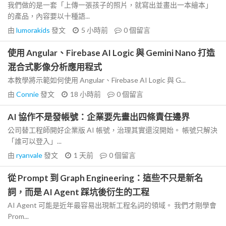
我們做的是一套「上傳一張孩子的照片，就寫出並畫出一本繪本」
的產品，內容要以十種語...
由
lumorakids
發文
5 小時前
0
個留言
使用 Angular、Firebase AI Logic 與 Gemini Nano 打造
混合式影像分析應用程式
本教學將示範如何使用 Angular、Firebase AI Logic 與 G...
由
Connie
發文
18 小時前
0
個留言
AI 協作不是發帳號：企業要先畫出四條責任邊界
公司替工程師開好企業版 AI 帳號，治理其實還沒開始。 帳號只解決
「誰可以登入」...
由
ryanvale
發文
1 天前
0
個留言
從 Prompt 到 Graph Engineering：這些不只是新名
詞，而是 AI Agent 踩坑後衍生的工程
AI Agent 可能是近年最容易出現新工程名詞的領域。 我們才剛學會
Prom...