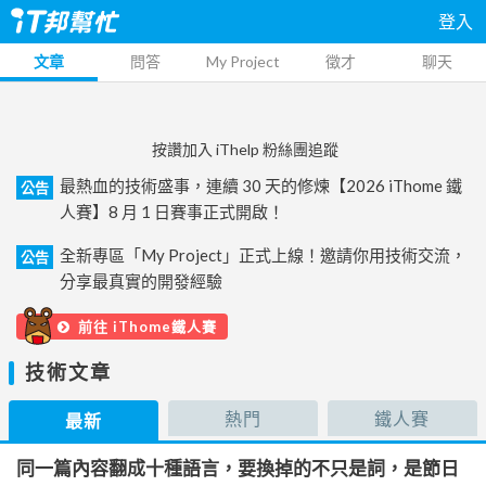
登入
文章
問答
My Project
徵才
聊天
按讚加入 iThelp 粉絲團追蹤
最熱血的技術盛事，連續 30 天的修煉【2026 iThome 鐵
公告
人賽】8 月 1 日賽事正式開啟！
全新專區「My Project」正式上線！邀請你用技術交流，
公告
分享最真實的開發經驗
前往 iThome鐵人賽
技術文章
熱門
鐵人賽
最新
同一篇內容翻成十種語言，要換掉的不只是詞，是節日