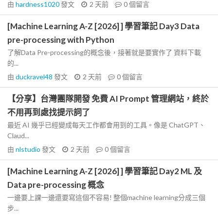
由
hardness1020
發文
2 天前
0
個留言
[Machine Learning A-Z [2026] ] 學習筆記 Day3 Data
pre-processing with Python
了解Data Pre-processing的概念後，接著就是要實作了 資料下載
的...
由
duckravel48
發文
2 天前
0
個留言
【分享】台灣團隊開發 免費 AI Prompt 管理網站，終於
不用再到處找提示詞了
最近 AI 幾乎已經變成每天工作都會用到的工具。像是 ChatGPT、
Claud...
由
nlstudio
發文
2 天前
0
個留言
[Machine Learning A-Z [2026] ] 學習筆記 Day2 ML 及
Data pre-processing 概念
一邊要上課一邊還要寫這個不容易! 整個machine learning分成三個
步...