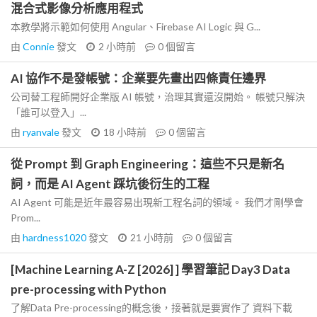
混合式影像分析應用程式
本教學將示範如何使用 Angular、Firebase AI Logic 與 G...
由
Connie
發文
2 小時前
0
個留言
AI 協作不是發帳號：企業要先畫出四條責任邊界
公司替工程師開好企業版 AI 帳號，治理其實還沒開始。 帳號只解決
「誰可以登入」...
由
ryanvale
發文
18 小時前
0
個留言
從 Prompt 到 Graph Engineering：這些不只是新名
詞，而是 AI Agent 踩坑後衍生的工程
AI Agent 可能是近年最容易出現新工程名詞的領域。 我們才剛學會
Prom...
由
hardness1020
發文
21 小時前
0
個留言
[Machine Learning A-Z [2026] ] 學習筆記 Day3 Data
pre-processing with Python
了解Data Pre-processing的概念後，接著就是要實作了 資料下載