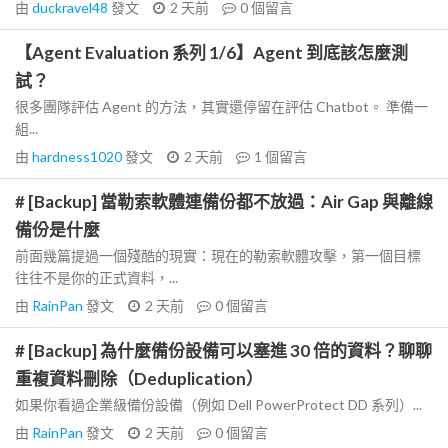
由
duckravel48
發文
2 天前
0
個留言
【Agent Evaluation 系列 1/6】Agent 到底該怎麼測
試？
很多團隊評估 Agent 的方法，其實還停留在評估 Chatbot。 準備一
組...
由
hardness1020
發文
2 天前
1
個留言
# [Backup] 當勒索軟體連備份都不放過：Air Gap 與離線
備份是什麼
前面幾篇提過一個殘酷的現實：現在的勒索軟體攻擊，第一個目標
往往不是你的正式資料，...
由
RainPan
發文
2 天前
0
個留言
# [Backup] 為什麼備份設備可以塞進 30 倍的資料？聊聊
重複資料刪除（Deduplication）
如果你看過企業級備份設備（例如 Dell PowerProtect DD 系列）...
由
RainPan
發文
2 天前
0
個留言