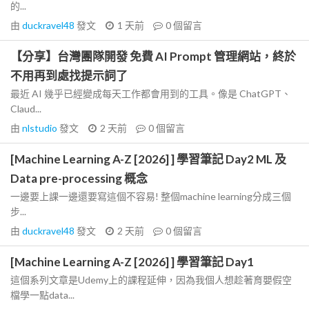
的...
由
duckravel48
發文
1 天前
0
個留言
【分享】台灣團隊開發 免費 AI Prompt 管理網站，終於
不用再到處找提示詞了
最近 AI 幾乎已經變成每天工作都會用到的工具。像是 ChatGPT、
Claud...
由
nlstudio
發文
2 天前
0
個留言
[Machine Learning A-Z [2026] ] 學習筆記 Day2 ML 及
Data pre-processing 概念
一邊要上課一邊還要寫這個不容易! 整個machine learning分成三個
步...
由
duckravel48
發文
2 天前
0
個留言
[Machine Learning A-Z [2026] ] 學習筆記 Day1
這個系列文章是Udemy上的課程延伸，因為我個人想趁著育嬰假空
檔學一點data...