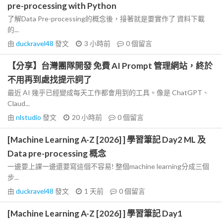
pre-processing with Python
了解Data Pre-processing的概念後，接著就是要實作了 資料下載
的...
由
duckravel48
發文
3 小時前
0
個留言
【分享】台灣團隊開發 免費 AI Prompt 管理網站，終於
不用再到處找提示詞了
最近 AI 幾乎已經變成每天工作都會用到的工具。像是 ChatGPT、
Claud...
由
nlstudio
發文
20 小時前
0
個留言
[Machine Learning A-Z [2026] ] 學習筆記 Day2 ML 及
Data pre-processing 概念
一邊要上課一邊還要寫這個不容易! 整個machine learning分成三個
步...
由
duckravel48
發文
1 天前
0
個留言
[Machine Learning A-Z [2026] ] 學習筆記 Day1