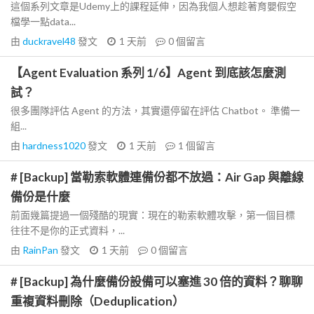
這個系列文章是Udemy上的課程延伸，因為我個人想趁著育嬰假空
檔學一點data...
由
duckravel48
發文
1 天前
0
個留言
【Agent Evaluation 系列 1/6】Agent 到底該怎麼測
試？
很多團隊評估 Agent 的方法，其實還停留在評估 Chatbot。 準備一
組...
由
hardness1020
發文
1 天前
1
個留言
# [Backup] 當勒索軟體連備份都不放過：Air Gap 與離線
備份是什麼
前面幾篇提過一個殘酷的現實：現在的勒索軟體攻擊，第一個目標
往往不是你的正式資料，...
由
RainPan
發文
1 天前
0
個留言
# [Backup] 為什麼備份設備可以塞進 30 倍的資料？聊聊
重複資料刪除（Deduplication）