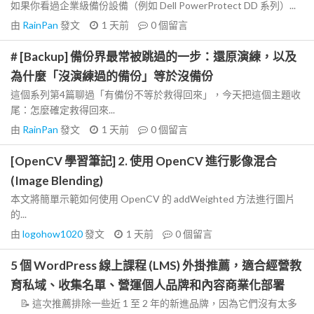
如果你看過企業級備份設備（例如 Dell PowerProtect DD 系列）...
由
RainPan
發文
1 天前
0
個留言
# [Backup] 備份界最常被跳過的一步：還原演練，以及
為什麼「沒演練過的備份」等於沒備份
這個系列第4篇聊過「有備份不等於救得回來」，今天把這個主題收
尾：怎麼確定救得回來...
由
RainPan
發文
1 天前
0
個留言
[OpenCV 學習筆記] 2. 使用 OpenCV 進行影像混合
(Image Blending)
本文將簡單示範如何使用 OpenCV 的 addWeighted 方法進行圖片
的...
由
logohow1020
發文
1 天前
0
個留言
5 個 WordPress 線上課程 (LMS) 外掛推薦，適合經營教
育私域、收集名單、營運個人品牌和內容商業化部署
📝 這次推薦排除一些近 1 至 2 年的新進品牌，因為它們沒有太多