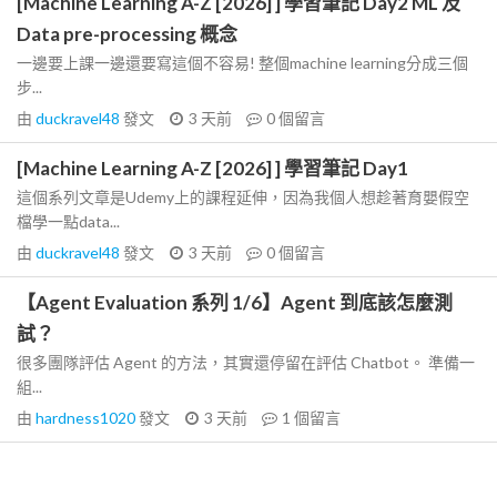
[Machine Learning A-Z [2026] ] 學習筆記 Day2 ML 及
Data pre-processing 概念
一邊要上課一邊還要寫這個不容易! 整個machine learning分成三個
步...
由
duckravel48
發文
3 天前
0
個留言
[Machine Learning A-Z [2026] ] 學習筆記 Day1
這個系列文章是Udemy上的課程延伸，因為我個人想趁著育嬰假空
檔學一點data...
由
duckravel48
發文
3 天前
0
個留言
【Agent Evaluation 系列 1/6】Agent 到底該怎麼測
試？
很多團隊評估 Agent 的方法，其實還停留在評估 Chatbot。 準備一
組...
由
hardness1020
發文
3 天前
1
個留言