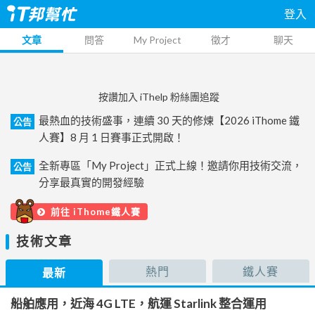
登入
文章
問答
My Project
徵才
聊天
按讚加入 iThelp 粉絲團追蹤
最熱血的技術盛事，連續 30 天的修煉【2026 iThome 鐵
公告
人賽】8 月 1 日賽事正式開啟！
全新專區「My Project」正式上線！邀請你用技術交流，
公告
分享最真實的開發經驗
前往 iThome鐵人賽
技術文章
熱門
鐵人賽
最新
船舶應用，近海 4G LTE，航運 Starlink 整合運用