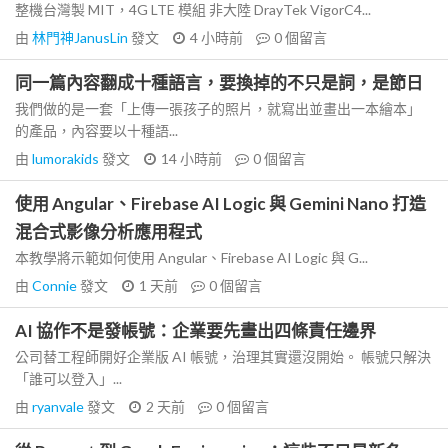
整機台灣製 MIT，4G LTE 模組 非大陸 DrayTek VigorC4...
由
林門神JanusLin
發文
4 小時前
0
個留言
同一篇內容翻成十種語言，要換掉的不只是詞，是節日
我們做的是一套「上傳一張孩子的照片，就寫出並畫出一本繪本」
的產品，內容要以十種語...
由
lumorakids
發文
14 小時前
0
個留言
使用 Angular、Firebase AI Logic 與 Gemini Nano 打造
混合式影像分析應用程式
本教學將示範如何使用 Angular、Firebase AI Logic 與 G...
由
Connie
發文
1 天前
0
個留言
AI 協作不是發帳號：企業要先畫出四條責任邊界
公司替工程師開好企業版 AI 帳號，治理其實還沒開始。 帳號只解決
「誰可以登入」...
由
ryanvale
發文
2 天前
0
個留言