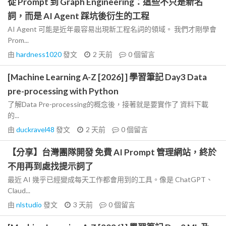
從 Prompt 到 Graph Engineering：這些不只是新名
詞，而是 AI Agent 踩坑後衍生的工程
AI Agent 可能是近年最容易出現新工程名詞的領域。 我們才剛學會
Prom...
由
hardness1020
發文
2 天前
0
個留言
[Machine Learning A-Z [2026] ] 學習筆記 Day3 Data
pre-processing with Python
了解Data Pre-processing的概念後，接著就是要實作了 資料下載
的...
由
duckravel48
發文
2 天前
0
個留言
【分享】台灣團隊開發 免費 AI Prompt 管理網站，終於
不用再到處找提示詞了
最近 AI 幾乎已經變成每天工作都會用到的工具。像是 ChatGPT、
Claud...
由
nlstudio
發文
3 天前
0
個留言