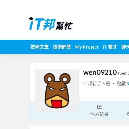
技術文章
技術問答
My Project
iT 徵才
聊
wen09210
(wen
iT邦新手 5 級 ‧ 點數
個人背景