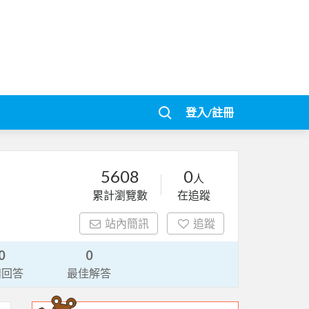
登入/註冊
5608
0
人
累計瀏覽數
在追蹤
站內簡訊
追蹤
0
0
請回答
最佳解答