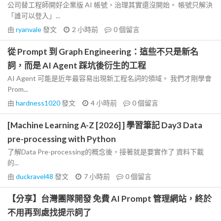
公司替工程師開好企業版 AI 帳號，治理其實還沒開始。 帳號只解決
「誰可以登入」...
由
ryanvale
發文
2 小時前
0
個留言
從 Prompt 到 Graph Engineering：這些不只是新名
詞，而是 AI Agent 踩坑後衍生的工程
AI Agent 可能是近年最容易出現新工程名詞的領域。 我們才剛學會
Prom...
由
hardness1020
發文
4 小時前
0
個留言
[Machine Learning A-Z [2026] ] 學習筆記 Day3 Data
pre-processing with Python
了解Data Pre-processing的概念後，接著就是要實作了 資料下載
的...
由
duckravel48
發文
7 小時前
0
個留言
【分享】台灣團隊開發 免費 AI Prompt 管理網站，終於
不用再到處找提示詞了