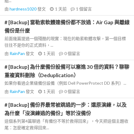
組...
由
hardness1020
發文
1 天前
1
個留言
# [Backup] 當勒索軟體連備份都不放過：Air Gap 與離線
備份是什麼
前面幾篇提過一個殘酷的現實：現在的勒索軟體攻擊，第一個目標
往往不是你的正式資料，...
由
RainPan
發文
1 天前
0
個留言
# [Backup] 為什麼備份設備可以塞進 30 倍的資料？聊聊
重複資料刪除（Deduplication）
如果你看過企業級備份設備（例如 Dell PowerProtect DD 系列）...
由
RainPan
發文
1 天前
0
個留言
# [Backup] 備份界最常被跳過的一步：還原演練，以及
為什麼「沒演練過的備份」等於沒備份
這個系列第4篇聊過「有備份不等於救得回來」，今天把這個主題收
尾：怎麼確定救得回來...