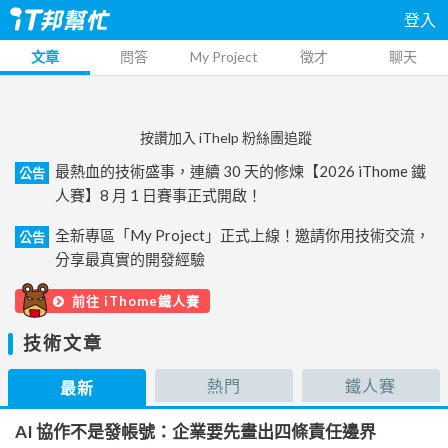
登入
文章
問答
My Project
徵才
聊天
按讚加入 iThelp 粉絲團追蹤
最熱血的技術盛事，連續 30 天的修煉【2026 iThome 鐵
公告
人賽】8 月 1 日賽事正式開啟！
全新專區「My Project」正式上線！邀請你用技術交流，
公告
分享最真實的開發經驗
前往 iThome鐵人賽
技術文章
熱門
鐵人賽
最新
AI 協作不是發帳號：企業要先畫出四條責任邊界