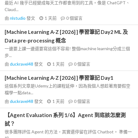
最近 AI 幾乎已經變成每天工作都會用到的工具。像是 ChatGPT、
Claud...
由
nlstudio
發文
1 天前
0
個留言
[Machine Learning A-Z [2026] ] 學習筆記 Day2 ML 及
Data pre-processing 概念
一邊要上課一邊還要寫這個不容易! 整個machine learning分成三個
步...
由
duckravel48
發文
1 天前
0
個留言
[Machine Learning A-Z [2026] ] 學習筆記 Day1
這個系列文章是Udemy上的課程延伸，因為我個人想趁著育嬰假空
檔學一點data...
由
duckravel48
發文
1 天前
0
個留言
【Agent Evaluation 系列 1/6】Agent 到底該怎麼測
試？
很多團隊評估 Agent 的方法，其實還停留在評估 Chatbot。 準備一