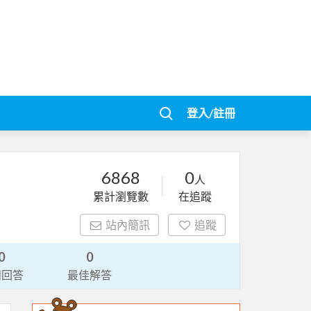
登入/註冊
6868
0
人
累計瀏覽數
在追蹤
站內簡訊
追蹤
0
0
請回答
最佳解答