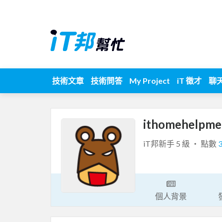
技術文章
技術問答
My Project
iT 徵才
聊
ithomehelpm
iT邦新手 5 級 ‧ 點數
個人背景