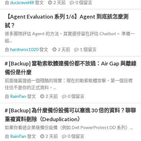
由
duckravel48
發文
2 天前
0
個留言
【Agent Evaluation 系列 1/6】Agent 到底該怎麼測
試？
很多團隊評估 Agent 的方法，其實還停留在評估 Chatbot。 準備一
組...
由
hardness1020
發文
2 天前
1
個留言
# [Backup] 當勒索軟體連備份都不放過：Air Gap 與離線
備份是什麼
前面幾篇提過一個殘酷的現實：現在的勒索軟體攻擊，第一個目標
往往不是你的正式資料，...
由
RainPan
發文
2 天前
0
個留言
# [Backup] 為什麼備份設備可以塞進 30 倍的資料？聊聊
重複資料刪除（Deduplication）
如果你看過企業級備份設備（例如 Dell PowerProtect DD 系列）...
由
RainPan
發文
2 天前
0
個留言