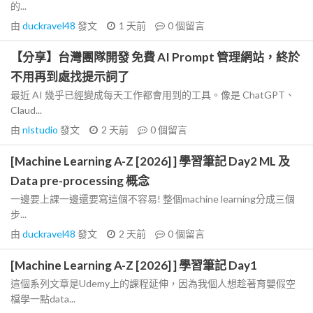
的...
由
duckravel48
發文
1 天前
0
個留言
【分享】台灣團隊開發 免費 AI Prompt 管理網站，終於
不用再到處找提示詞了
最近 AI 幾乎已經變成每天工作都會用到的工具。像是 ChatGPT、
Claud...
由
nlstudio
發文
2 天前
0
個留言
[Machine Learning A-Z [2026] ] 學習筆記 Day2 ML 及
Data pre-processing 概念
一邊要上課一邊還要寫這個不容易! 整個machine learning分成三個
步...
由
duckravel48
發文
2 天前
0
個留言
[Machine Learning A-Z [2026] ] 學習筆記 Day1
這個系列文章是Udemy上的課程延伸，因為我個人想趁著育嬰假空
檔學一點data...