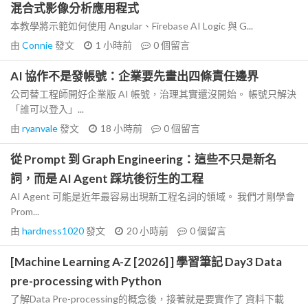
混合式影像分析應用程式
本教學將示範如何使用 Angular、Firebase AI Logic 與 G...
由
Connie
發文
1 小時前
0
個留言
AI 協作不是發帳號：企業要先畫出四條責任邊界
公司替工程師開好企業版 AI 帳號，治理其實還沒開始。 帳號只解決
「誰可以登入」...
由
ryanvale
發文
18 小時前
0
個留言
從 Prompt 到 Graph Engineering：這些不只是新名
詞，而是 AI Agent 踩坑後衍生的工程
AI Agent 可能是近年最容易出現新工程名詞的領域。 我們才剛學會
Prom...
由
hardness1020
發文
20 小時前
0
個留言
[Machine Learning A-Z [2026] ] 學習筆記 Day3 Data
pre-processing with Python
了解Data Pre-processing的概念後，接著就是要實作了 資料下載