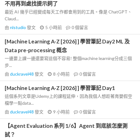
不用再到處找提示詞了
最近 AI 幾乎已經變成每天工作都會用到的工具。像是 ChatGPT、
Claud...
由
nlstudio
發文
5 小時前
0
個留言
[Machine Learning A-Z [2026] ] 學習筆記 Day2 ML 及
Data pre-processing 概念
一邊要上課一邊還要寫這個不容易! 整個machine learning分成三個
步...
由
duckravel48
發文
8 小時前
0
個留言
[Machine Learning A-Z [2026] ] 學習筆記 Day1
這個系列文章是Udemy上的課程延伸，因為我個人想趁著育嬰假空
檔學一點data...
由
duckravel48
發文
9 小時前
0
個留言
【Agent Evaluation 系列 1/6】Agent 到底該怎麼測
試？