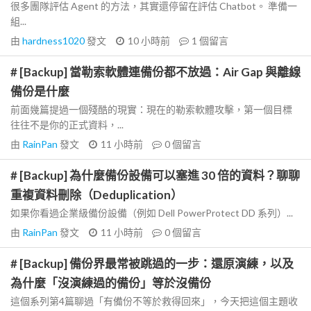
很多團隊評估 Agent 的方法，其實還停留在評估 Chatbot。 準備一
組...
由
hardness1020
發文
10 小時前
1
個留言
# [Backup] 當勒索軟體連備份都不放過：Air Gap 與離線
備份是什麼
前面幾篇提過一個殘酷的現實：現在的勒索軟體攻擊，第一個目標
往往不是你的正式資料，...
由
RainPan
發文
11 小時前
0
個留言
# [Backup] 為什麼備份設備可以塞進 30 倍的資料？聊聊
重複資料刪除（Deduplication）
如果你看過企業級備份設備（例如 Dell PowerProtect DD 系列）...
由
RainPan
發文
11 小時前
0
個留言
# [Backup] 備份界最常被跳過的一步：還原演練，以及
為什麼「沒演練過的備份」等於沒備份
這個系列第4篇聊過「有備份不等於救得回來」，今天把這個主題收