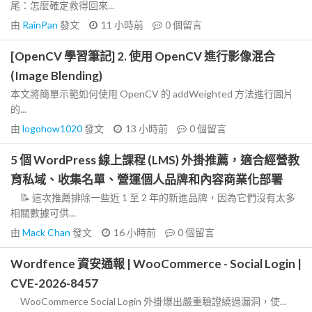
尾：怎麼確定救得回來...
由
RainPan
發文
11 小時前
0
個留言
[OpenCV 學習筆記] 2. 使用 OpenCV 進行影像混合
(Image Blending)
本文將簡單示範如何使用 OpenCV 的 addWeighted 方法進行圖片
的...
由
logohow1020
發文
13 小時前
0
個留言
5 個 WordPress 線上課程 (LMS) 外掛推薦，適合經營教
育私域、收集名單、營運個人品牌和內容商業化部署
📝 這次推薦排除一些近 1 至 2 年的新進品牌，因為它們沒有太多
相關數據可供...
由
Mack Chan
發文
16 小時前
0
個留言
Wordfence 資安通報 | WooCommerce - Social Login |
CVE-2026-8457
WooCommerce Social Login 外掛爆出嚴重驗證繞過漏洞，使...