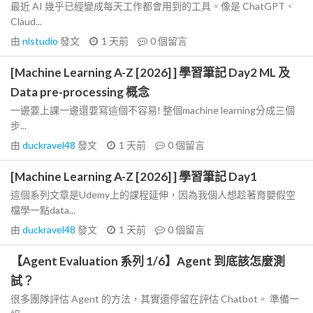
最近 AI 幾乎已經變成每天工作都會用到的工具。像是 ChatGPT、
Claud...
由
nlstudio
發文
1 天前
0
個留言
[Machine Learning A-Z [2026] ] 學習筆記 Day2 ML 及
Data pre-processing 概念
一邊要上課一邊還要寫這個不容易! 整個machine learning分成三個
步...
由
duckravel48
發文
1 天前
0
個留言
[Machine Learning A-Z [2026] ] 學習筆記 Day1
這個系列文章是Udemy上的課程延伸，因為我個人想趁著育嬰假空
檔學一點data...
由
duckravel48
發文
1 天前
0
個留言
【Agent Evaluation 系列 1/6】Agent 到底該怎麼測
試？
很多團隊評估 Agent 的方法，其實還停留在評估 Chatbot。 準備一