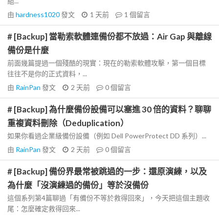
組...
由
hardness1020
發文
1 天前
1
個留言
# [Backup] 當勒索軟體連備份都不放過：Air Gap 與離線
備份是什麼
前面幾篇提過一個殘酷的現實：現在的勒索軟體攻擊，第一個目標
往往不是你的正式資料，...
由
RainPan
發文
2 天前
0
個留言
# [Backup] 為什麼備份設備可以塞進 30 倍的資料？聊聊
重複資料刪除（Deduplication）
如果你看過企業級備份設備（例如 Dell PowerProtect DD 系列）...
由
RainPan
發文
2 天前
0
個留言
# [Backup] 備份界最常被跳過的一步：還原演練，以及
為什麼「沒演練過的備份」等於沒備份
這個系列第4篇聊過「有備份不等於救得回來」，今天把這個主題收
尾：怎麼確定救得回來...