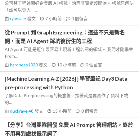
公司替工程師開好企業版 AI 帳號，治理其實還沒開始。 帳號只解決
「誰可以登入」...
由
ryanvale
發文
7 小時前
0
個留言
從 Prompt 到 Graph Engineering：這些不只是新名
詞，而是 AI Agent 踩坑後衍生的工程
AI Agent 可能是近年最容易出現新工程名詞的領域。 我們才剛學會
Prom...
由
hardness1020
發文
10 小時前
0
個留言
[Machine Learning A-Z [2026] ] 學習筆記 Day3 Data
pre-processing with Python
了解Data Pre-processing的概念後，接著就是要實作了 資料下載
的...
由
duckravel48
發文
13 小時前
0
個留言
【分享】台灣團隊開發 免費 AI Prompt 管理網站，終於
不用再到處找提示詞了