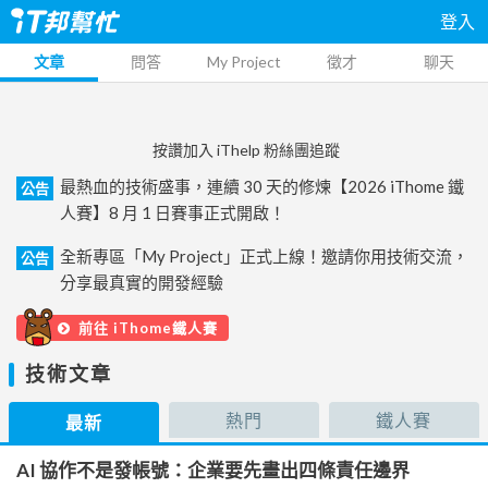
登入
文章
問答
My Project
徵才
聊天
按讚加入 iThelp 粉絲團追蹤
最熱血的技術盛事，連續 30 天的修煉【2026 iThome 鐵
公告
人賽】8 月 1 日賽事正式開啟！
全新專區「My Project」正式上線！邀請你用技術交流，
公告
分享最真實的開發經驗
前往 iThome鐵人賽
技術文章
熱門
鐵人賽
最新
AI 協作不是發帳號：企業要先畫出四條責任邊界