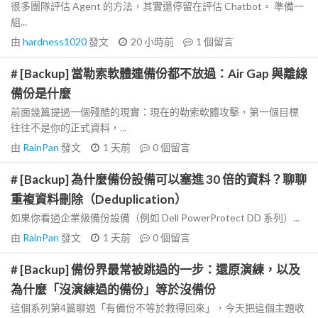
很多團隊評估 Agent 的方法，其實還停留在評估 Chatbot。 準備一
組...
由
hardness1020
發文
20 小時前
1
個留言
# [Backup] 當勒索軟體連備份都不放過：Air Gap 與離線
備份是什麼
前面幾篇提過一個殘酷的現實：現在的勒索軟體攻擊，第一個目標
往往不是你的正式資料，...
由
RainPan
發文
1 天前
0
個留言
# [Backup] 為什麼備份設備可以塞進 30 倍的資料？聊聊
重複資料刪除（Deduplication）
如果你看過企業級備份設備（例如 Dell PowerProtect DD 系列）...
由
RainPan
發文
1 天前
0
個留言
# [Backup] 備份界最常被跳過的一步：還原演練，以及
為什麼「沒演練過的備份」等於沒備份
這個系列第4篇聊過「有備份不等於救得回來」，今天把這個主題收