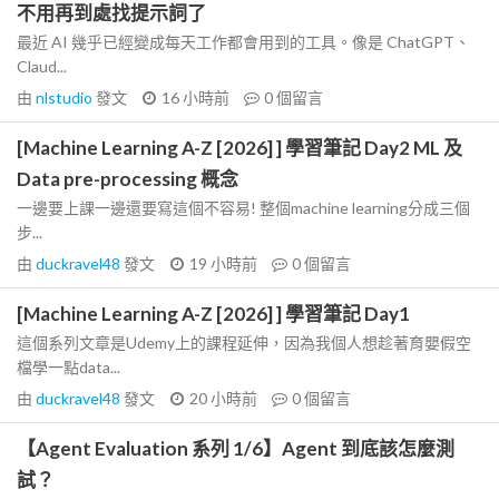
不用再到處找提示詞了
最近 AI 幾乎已經變成每天工作都會用到的工具。像是 ChatGPT、
Claud...
由
nlstudio
發文
16 小時前
0
個留言
[Machine Learning A-Z [2026] ] 學習筆記 Day2 ML 及
Data pre-processing 概念
一邊要上課一邊還要寫這個不容易! 整個machine learning分成三個
步...
由
duckravel48
發文
19 小時前
0
個留言
[Machine Learning A-Z [2026] ] 學習筆記 Day1
這個系列文章是Udemy上的課程延伸，因為我個人想趁著育嬰假空
檔學一點data...
由
duckravel48
發文
20 小時前
0
個留言
【Agent Evaluation 系列 1/6】Agent 到底該怎麼測
試？