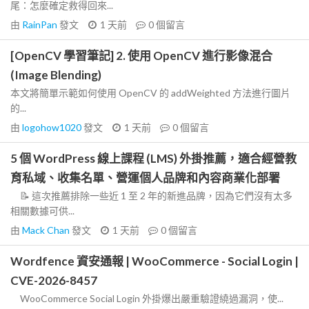
尾：怎麼確定救得回來...
由
RainPan
發文
1 天前
0
個留言
[OpenCV 學習筆記] 2. 使用 OpenCV 進行影像混合
(Image Blending)
本文將簡單示範如何使用 OpenCV 的 addWeighted 方法進行圖片
的...
由
logohow1020
發文
1 天前
0
個留言
5 個 WordPress 線上課程 (LMS) 外掛推薦，適合經營教
育私域、收集名單、營運個人品牌和內容商業化部署
📝 這次推薦排除一些近 1 至 2 年的新進品牌，因為它們沒有太多
相關數據可供...
由
Mack Chan
發文
1 天前
0
個留言
Wordfence 資安通報 | WooCommerce - Social Login |
CVE-2026-8457
WooCommerce Social Login 外掛爆出嚴重驗證繞過漏洞，使...