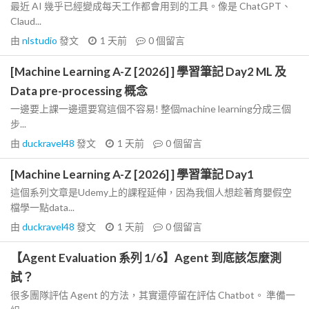
最近 AI 幾乎已經變成每天工作都會用到的工具。像是 ChatGPT、
Claud...
由
nlstudio
發文
1 天前
0
個留言
[Machine Learning A-Z [2026] ] 學習筆記 Day2 ML 及
Data pre-processing 概念
一邊要上課一邊還要寫這個不容易! 整個machine learning分成三個
步...
由
duckravel48
發文
1 天前
0
個留言
[Machine Learning A-Z [2026] ] 學習筆記 Day1
這個系列文章是Udemy上的課程延伸，因為我個人想趁著育嬰假空
檔學一點data...
由
duckravel48
發文
1 天前
0
個留言
【Agent Evaluation 系列 1/6】Agent 到底該怎麼測
試？
很多團隊評估 Agent 的方法，其實還停留在評估 Chatbot。 準備一