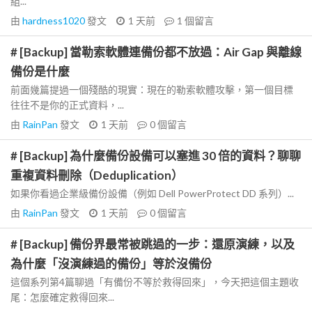
組...
由
hardness1020
發文
1 天前
1
個留言
# [Backup] 當勒索軟體連備份都不放過：Air Gap 與離線
備份是什麼
前面幾篇提過一個殘酷的現實：現在的勒索軟體攻擊，第一個目標
往往不是你的正式資料，...
由
RainPan
發文
1 天前
0
個留言
# [Backup] 為什麼備份設備可以塞進 30 倍的資料？聊聊
重複資料刪除（Deduplication）
如果你看過企業級備份設備（例如 Dell PowerProtect DD 系列）...
由
RainPan
發文
1 天前
0
個留言
# [Backup] 備份界最常被跳過的一步：還原演練，以及
為什麼「沒演練過的備份」等於沒備份
這個系列第4篇聊過「有備份不等於救得回來」，今天把這個主題收
尾：怎麼確定救得回來...