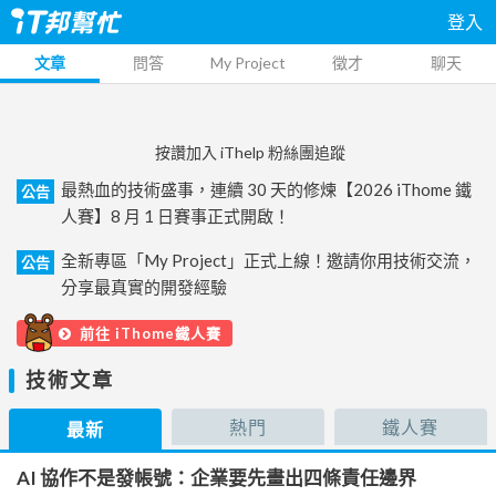
登入
文章
問答
My Project
徵才
聊天
按讚加入 iThelp 粉絲團追蹤
最熱血的技術盛事，連續 30 天的修煉【2026 iThome 鐵
公告
人賽】8 月 1 日賽事正式開啟！
全新專區「My Project」正式上線！邀請你用技術交流，
公告
分享最真實的開發經驗
前往 iThome鐵人賽
技術文章
熱門
鐵人賽
最新
AI 協作不是發帳號：企業要先畫出四條責任邊界