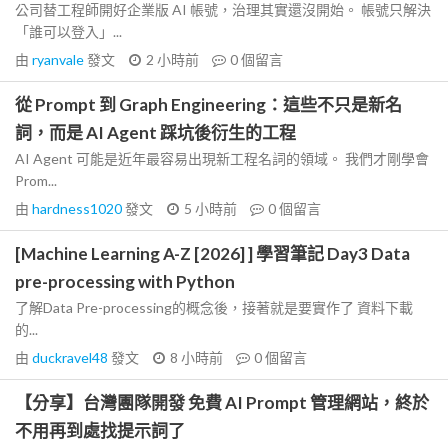
公司替工程師開好企業版 AI 帳號，治理其實還沒開始。 帳號只解決
「誰可以登入」...
由
ryanvale
發文
2 小時前
0
個留言
從 Prompt 到 Graph Engineering：這些不只是新名
詞，而是 AI Agent 踩坑後衍生的工程
AI Agent 可能是近年最容易出現新工程名詞的領域。 我們才剛學會
Prom...
由
hardness1020
發文
5 小時前
0
個留言
[Machine Learning A-Z [2026] ] 學習筆記 Day3 Data
pre-processing with Python
了解Data Pre-processing的概念後，接著就是要實作了 資料下載
的...
由
duckravel48
發文
8 小時前
0
個留言
【分享】台灣團隊開發 免費 AI Prompt 管理網站，終於
不用再到處找提示詞了